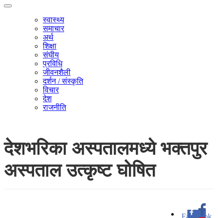
स्वास्थ्य
समाचार
अर्थ
शिक्षा
संघीय
प्रविधि
जीवनशैली
दर्शन / संस्कृति
विचार
देश
राजनीति
देशभरिका अस्पतालमध्ये भक्तपुर
अस्पताल उत्कृष्ट घोषित
Facebook
0