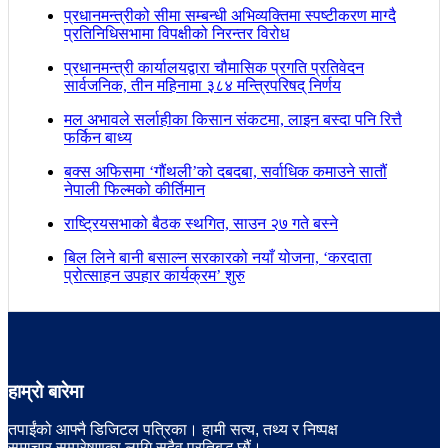
प्रधानमन्त्रीको सीमा सम्बन्धी अभिव्यक्तिमा स्पष्टीकरण माग्दै
प्रतिनिधिसभामा विपक्षीको निरन्तर विरोध
प्रधानमन्त्री कार्यालयद्वारा चौमासिक प्रगति प्रतिवेदन
सार्वजनिक, तीन महिनामा ३८४ मन्त्रिपरिषद् निर्णय
मल अभावले सर्लाहीका किसान संकटमा, लाइन बस्दा पनि रित्तै
फर्किन बाध्य
बक्स अफिसमा ‘गौंथली’को दबदबा, सर्वाधिक कमाउने सातौं
नेपाली फिल्मको कीर्तिमान
राष्ट्रियसभाको बैठक स्थगित, साउन २७ गते बस्ने
बिल लिने बानी बसाल्न सरकारको नयाँ योजना, ‘करदाता
प्रोत्साहन उपहार कार्यक्रम’ शुरु
हाम्रो बारेमा
तपाईंको आफ्नै डिजिटल पत्रिका। हामी सत्य, तथ्य र निष्पक्ष
समाचार सम्प्रेषणका लागि सदैव प्रतिबद्ध छौं।