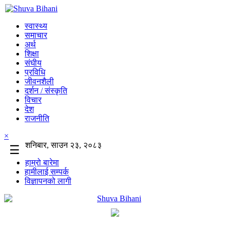
स्वास्थ्य
समाचार
अर्थ
शिक्षा
संघीय
प्रविधि
जीवनशैली
दर्शन / संस्कृति
विचार
देश
राजनीति
×
शनिबार, साउन २३, २०८३
☰
हाम्रो बारेमा
हामीलाई सम्पर्क
विज्ञापनको लागी