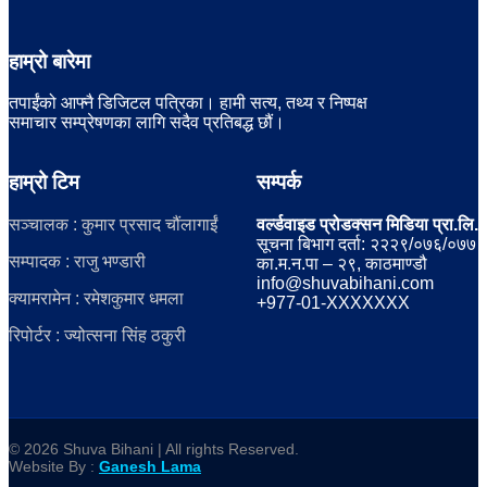
हाम्रो बारेमा
तपाईंको आफ्नै डिजिटल पत्रिका। हामी सत्य, तथ्य र निष्पक्ष
समाचार सम्प्रेषणका लागि सदैव प्रतिबद्ध छौं।
हाम्रो टिम
सम्पर्क
सञ्चालक : कुमार प्रसाद चौंलागाईं
वर्ल्डवाइड प्रोडक्सन मिडिया प्रा.लि.
सूचना बिभाग दर्ता: २२२९/०७६/०७७
सम्पादक : राजु भण्डारी
का.म.न.पा – २९, काठमाण्डौ
info@shuvabihani.com
क्यामरामेन : रमेशकुमार धमला
+977-01-XXXXXXX
रिपोर्टर : ज्योत्सना सिंह ठकुरी
© 2026 Shuva Bihani | All rights Reserved.
Website By :
Ganesh Lama