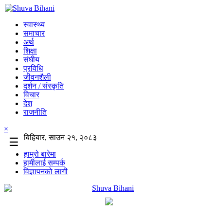
स्वास्थ्य
समाचार
अर्थ
शिक्षा
संघीय
प्रविधि
जीवनशैली
दर्शन / संस्कृति
विचार
देश
राजनीति
×
बिहिबार, साउन २१, २०८३
☰
हाम्रो बारेमा
हामीलाई सम्पर्क
विज्ञापनको लागी