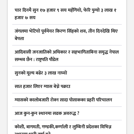
चार दिनमै सुन १७ हजार ९ सय महँगियो, फेरि पुग्यो ३ लाख १
हजार ७ सय
जंगलमा भेटियो पूर्वमेयर किरण सिंहको शव, तीन दिनदेखि थिए
बेपत्ता
आदिवासी जनजातिको अधिकार र सहभागिताबिना समृद्ध नेपाल
सम्भव छैन : राष्ट्रपति पौडेल
सुनकाे मूल्य बढेर ३ लाख नाघ्याे
सात हजार लिएर ग्यास बेच्ने पक्राउ
ग्यासकाे कालोबजारी राेक्न सादा पोसाकका प्रहरी परिचालन
आज कुन-कुन स्थानमा सडक अवरुद्ध ?
कोशी, बागमती, गण्डकी,कर्णाली र लुम्बिनी प्रदेशका विभिन्न