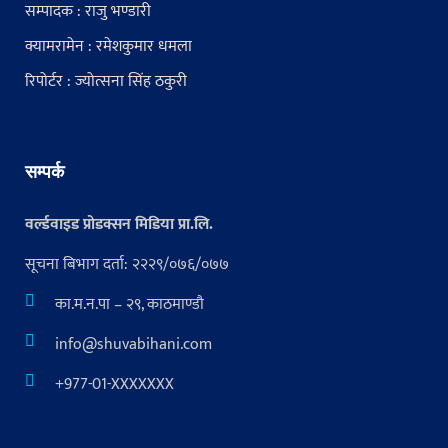
सम्पादक : राजु भण्डारी
क्यामरामेन : रमेशकुमार धमला
रिपोर्टर : ज्योत्सना सिंह ठकुरी
सम्पर्क
वर्ल्डवाइड प्रोडक्सन मिडिया प्रा.लि.
सूचना बिभाग दर्ता: २२२९/०७६/०७७
का.म.न.पा – २९, काठमाण्डौ
info@shuvabihani.com
+977-01-XXXXXXX