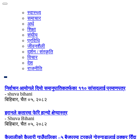
स्वास्थ्य
समाचार
अर्थ
शिक्षा
संघीय
प्रविधि
जीवनशैली
दर्शन / संस्कृति
विचार
देश
राजनीति
निर्वाचन आयोगले दियो समानुपातिकतर्फका ११० सांसदलाई प्रमाणपत्र
- shuva bihani
बिहिबार, चैत ०५, २०८२
इरानले कतारमा फेरि हान्यो क्षेप्यास्त्र
- Shuva Bihani
बिहिबार, चैत ०५, २०८२
कैलालीको कैलारी गाउँपालिका –५ बैजपुरमा ट्रकले गोरुगाडालाई ठक्कर दिँदा