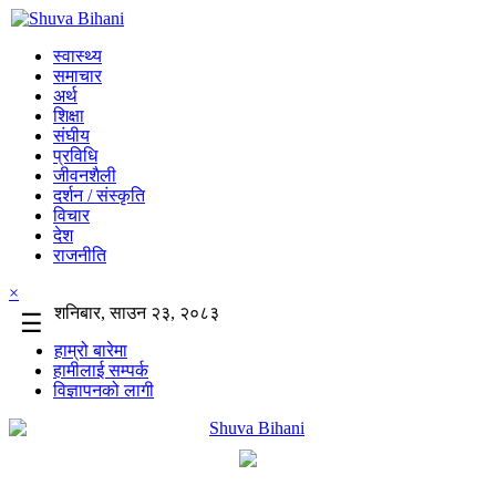
स्वास्थ्य
समाचार
अर्थ
शिक्षा
संघीय
प्रविधि
जीवनशैली
दर्शन / संस्कृति
विचार
देश
राजनीति
×
शनिबार, साउन २३, २०८३
☰
हाम्रो बारेमा
हामीलाई सम्पर्क
विज्ञापनको लागी