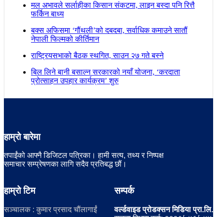
मल अभावले सर्लाहीका किसान संकटमा, लाइन बस्दा पनि रित्तै
फर्किन बाध्य
बक्स अफिसमा ‘गौंथली’को दबदबा, सर्वाधिक कमाउने सातौं
नेपाली फिल्मको कीर्तिमान
राष्ट्रियसभाको बैठक स्थगित, साउन २७ गते बस्ने
बिल लिने बानी बसाल्न सरकारको नयाँ योजना, ‘करदाता
प्रोत्साहन उपहार कार्यक्रम’ शुरु
हाम्रो बारेमा
तपाईंको आफ्नै डिजिटल पत्रिका। हामी सत्य, तथ्य र निष्पक्ष
समाचार सम्प्रेषणका लागि सदैव प्रतिबद्ध छौं।
हाम्रो टिम
सम्पर्क
सञ्चालक : कुमार प्रसाद चौंलागाईं
वर्ल्डवाइड प्रोडक्सन मिडिया प्रा.लि.