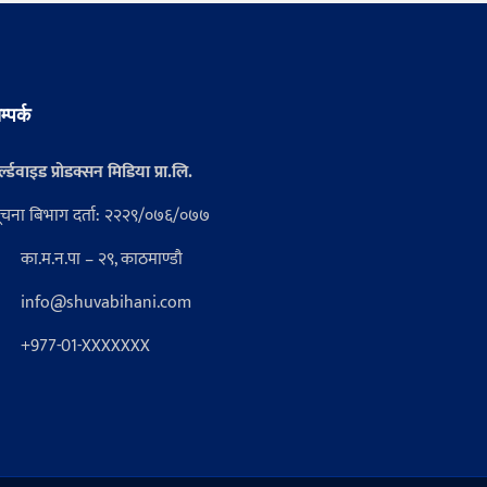
म्पर्क
्ल्डवाइड प्रोडक्सन मिडिया प्रा.लि.
ूचना बिभाग दर्ता: २२२९/०७६/०७७
का.म.न.पा – २९, काठमाण्डौ
info@shuvabihani.com
+977-01-XXXXXXX