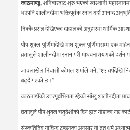
काठमाण्डू,
शनिबारबाट शुरु भएको स्वस्थानी महास्ना
दर्शन
/
भएपनि शालीनदीमा भक्तिपूर्वक स्नान गर्दा आनन्द अनुभूत
संस्कृति
निक्कै प्रसन्न देखिएका दाहालको अनुहारमा धार्मिक आस्था 
विचार
देश
पौष शुक्ल पूर्णिमादेखि माघ शुक्ल पूर्णिमासम्म एक महिन
राजनीति
व्रतालुले शालीनदीमा स्नान गरी माधवनारायणको दर्शन गर्
जावलाखेल निवासी कोमल शर्माले भने, “१५ वर्षदेखि निरन
बढ्दै गएको छ ।”
काठमाडौँको उत्तरपूर्वीभेगमा रहेको साँखु शालीनदीमा 
व्रतालुले पौष शुक्ल चतुर्दशीको दिन हात गोडाका नङ काटी स्
संस्कृतिविद् गोविन्द टण्डनका अनुसार यो व्रत धर्म अध्या