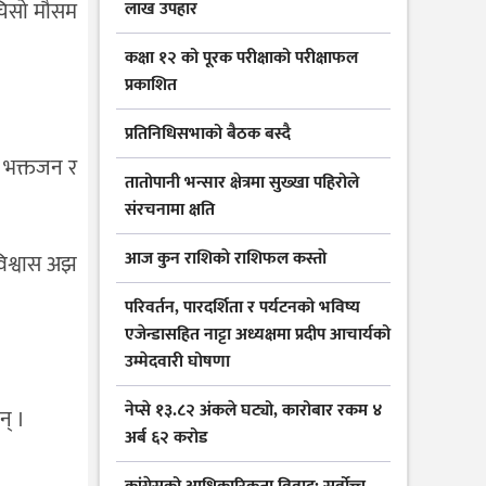
चिसो मौसम
लाख उपहार
कक्षा १२ को पूरक परीक्षाको परीक्षाफल
प्रकाशित
प्रतिनिधिसभाको बैठक बस्दै
ौँ भक्तजन र
तातोपानी भन्सार क्षेत्रमा सुख्खा पहिरोले
संरचनामा क्षति
आज कुन राशिकाे राशिफल कस्ताे
विश्वास अझ
परिवर्तन, पारदर्शिता र पर्यटनको भविष्य
एजेन्डासहित नाट्टा अध्यक्षमा प्रदीप आचार्यको
उम्मेदवारी घोषणा
नेप्से १३.८२ अंकले घट्यो, कारोबार रकम ४
न् ।
अर्ब ६२ करोड