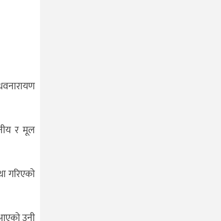
माधवनारायण
ानीय र मूल
्था गरिएको
रहिआएको उनी