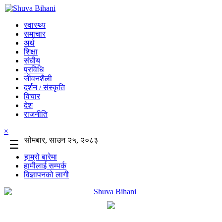
स्वास्थ्य
समाचार
अर्थ
शिक्षा
संघीय
प्रविधि
जीवनशैली
दर्शन / संस्कृति
विचार
देश
राजनीति
×
सोमबार, साउन २५, २०८३
☰
हाम्रो बारेमा
हामीलाई सम्पर्क
विज्ञापनको लागी