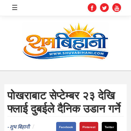
☰
स्वास्थ्य
समाचार
अर्थ
शिक्षा
पोखराबाट सेप्टेम्बर २३ देखि
संघीय
फ्लाई दुबईले दैनिक उडान गर्ने
प्रविधि
जीवनशैली
शुभ बिहानी
/
-
Facebook
Pinterest
Twitter