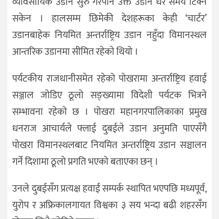
व्यावसायिक उडान सुरु गरेपनि उक्त उडान धेरै समय टिक्न
सकेन । हालसम्म छिमेकी देशहरूका केही ‘चार्टर’
उडानबाहेक नियमित अन्तर्राष्ट्रिय उडान नहुँदा विमानस्थल
आन्तरिक उडानमा सीमित रहेकाे थियो ।
पर्यटकीय राजधानीसमेत रहेको पोखरामा अन्तर्राष्ट्रिय हवाई
सञ्जाल जोडिए ठूलो सङ्ख्यामा विदेशी पर्यटक भित्रने
सम्भावना रहेकाे छ । पोखरा महानगरपालिकाका प्रमुख
धनराज आचार्यले फ्लाई दुबईले उडान अनुमति पाएसँगै
पाेखरा विमानस्थलबाट नियमित अन्तर्राष्ट्रिय उडान सञ्चालन
गर्ने दिशामा ठूलो प्रगति भएको बताएका छन् ।
उनले दुबईसँग प्रत्यक्ष हवाई सम्पर्क स्थापित भएपछि मध्यपूर्व,
युरोप र अफ्रिकालगायत विश्वका ३ सय भन्दा बढी शहरसँग