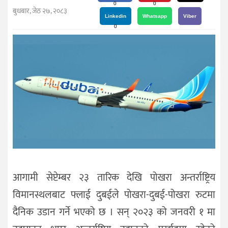
दर्शन
0
0
बुधबार, जेठ २७, २०८३
/
Linkedin
Whatsapp
Viber
0
संस्कृति
विचार
देश
राजनीति
आगामी सेप्टेम्बर २३ तारिक देखि पोखरा अन्तर्राष्ट्रिय
विमानस्थलबाट फ्लाई दुबईले पोखरा-दुबई-पोखरा रुटमा
दैनिक उडान गर्ने भएको छ । सन् २०२३ को जनवरी १ मा