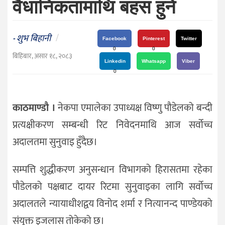
वैधानिकतामाथि बहस हुने
दर्शन
/
संस्कृति
शुभ बिहानी
/
-
Facebook
Pinterest
Twitter
विचार
0
0
बिहिबार, असार १८, २०८३
Linkedin
Whatsapp
Viber
देश
0
राजनीति
काठमाण्डौ ।
नेकपा एमालेका उपाध्यक्ष विष्णु पौडेलको बन्दी
प्रत्यक्षीकरण सम्बन्धी रिट निवेदनमाथि आज सर्वोच्च
अदालतमा सुनुवाइ हुँदैछ।
सम्पत्ति शुद्धीकरण अनुसन्धान विभागको हिरासतमा रहेका
पौडेलको पक्षबाट दायर रिटमा सुनुवाइका लागि सर्वोच्च
अदालतले न्यायाधीशद्वय विनोद शर्मा र नित्यानन्द पाण्डेयको
संयुक्त इजलास तोकेको छ।