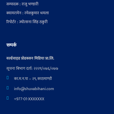
सम्पादक : राजु भण्डारी
क्यामरामेन : रमेशकुमार धमला
रिपोर्टर : ज्योत्सना सिंह ठकुरी
सम्पर्क
वर्ल्डवाइड प्रोडक्सन मिडिया प्रा.लि.
सूचना बिभाग दर्ता: २२२९/०७६/०७७
का.म.न.पा – २९, काठमाण्डौ
info@shuvabihani.com
+977-01-XXXXXXX