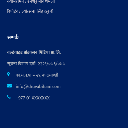
क्यामरामेन : रमेशकुमार धमला
रिपोर्टर : ज्योत्सना सिंह ठकुरी
सम्पर्क
वर्ल्डवाइड प्रोडक्सन मिडिया प्रा.लि.
सूचना बिभाग दर्ता: २२२९/०७६/०७७
का.म.न.पा – २९, काठमाण्डौ
info@shuvabihani.com
+977-01-XXXXXXX