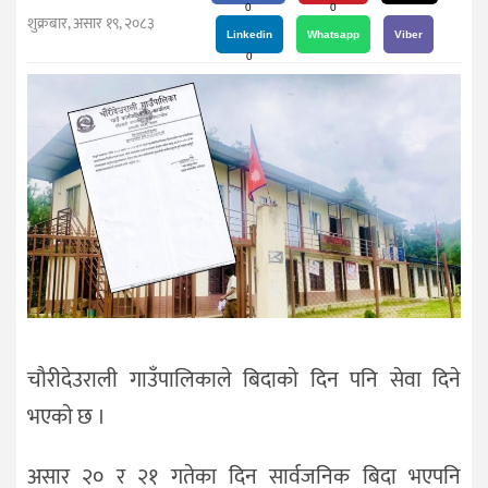
दर्शन
0
0
शुक्रबार, असार १९, २०८३
/
Linkedin
Whatsapp
Viber
0
संस्कृति
विचार
देश
राजनीति
चौरीदेउराली गाउँपालिकाले बिदाकाे दिन पनि सेवा दिने
भएकाे छ ।
असार २० र २१ गतेका दिन सार्वजनिक बिदा भएपनि