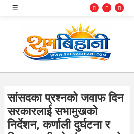
☰
स्वास्थ्य
समाचार
अर्थ
शिक्षा
सांसदका प्रश्नको जवाफ दिन
संघीय
सरकारलाई सभामुखको
प्रविधि
निर्देशन, कर्णाली दुर्घटना र
जीवनशैली