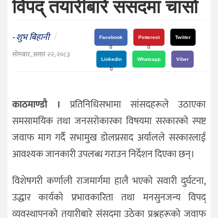
विपद् तयारीबारे संसदमा चासो
दर्शन
/
संस्कृति
शुभ बिहानी
/
-
Facebook
Pinterest
Twitter
विचार
0
0
सोमबार, असार २२, २०८३
Linkedin
Whatsapp
Viber
देश
0
राजनीति
काठमाण्डौ ।
प्रतिनिधिसभामा सांसदहरूले उठाएका
समसामयिक तथा जनसरोकारका विषयमा सरकारको स्पष्ट
जवाफ माग गर्दै सभामुख डोलप्रसाद अर्यालले सरकारलाई
आवश्यक जानकारी उपलब्ध गराउन निर्देशन दिएका छन्।
विशेषगरी कर्णाली राजमार्गमा हालै भएको सवारी दुर्घटना,
उद्धार कार्यको प्रभावकारिता तथा मनसुनजन्य विपद्
व्यवस्थापनको तयारीबारे संसदमा उठेका प्रश्नहरूको जवाफ