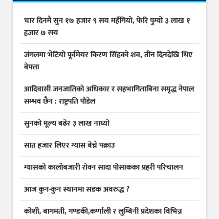
चार दिनमै सुन १७ हजार ९ सय महँगियो, फेरि पुग्यो ३ लाख १
हजार ७ सय
जंगलमा भेटियो पूर्वमेयर किरण सिंहको शव, तीन दिनदेखि थिए
बेपत्ता
आदिवासी जनजातिको अधिकार र सहभागिताबिना समृद्ध नेपाल
सम्भव छैन : राष्ट्रपति पौडेल
सुनकाे मूल्य बढेर ३ लाख नाघ्याे
सात हजार लिएर ग्यास बेच्ने पक्राउ
ग्यासकाे कालोबजारी राेक्न सादा पोसाकका प्रहरी परिचालन
आज कुन-कुन स्थानमा सडक अवरुद्ध ?
कोशी, बागमती, गण्डकी,कर्णाली र लुम्बिनी प्रदेशका विभिन्न