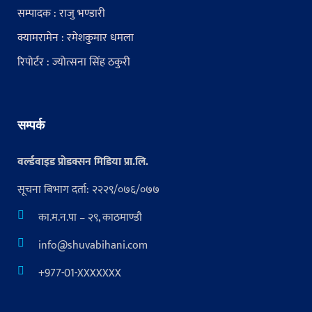
सम्पादक : राजु भण्डारी
क्यामरामेन : रमेशकुमार धमला
रिपोर्टर : ज्योत्सना सिंह ठकुरी
सम्पर्क
वर्ल्डवाइड प्रोडक्सन मिडिया प्रा.लि.
सूचना बिभाग दर्ता: २२२९/०७६/०७७
का.म.न.पा – २९, काठमाण्डौ
info@shuvabihani.com
+977-01-XXXXXXX