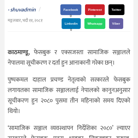
दर्शन
shuvadmin
/
-
/
Facebook
Pinterest
Twitter
0
0
संस्कृति
मङ्गलबार, भदौ ११, २०८१
Linkedin
Whatsapp
Viber
विचार
0
देश
काठमाण्डू,
फेसबुक र एक्सजस्ता सामाजिक सञ्जालले
राजनीति
नेपालमा सूचीकरण र दर्ता हुन आनाकानी गरेका छन्।
पुष्पकमल दाहाल प्रचण्ड नेतृत्वको सरकारले फेसबुक
लगायतका सामाजिक सञ्जाललाई नेपालको कानुनअनुसार
सूचीकरण हुन २०८० पुसमा तीन महिनाको समय दिएको
थियो।
‘सामाजिक सञ्जाल व्यवस्थापन निर्देशिका २०८०’ ल्याएर