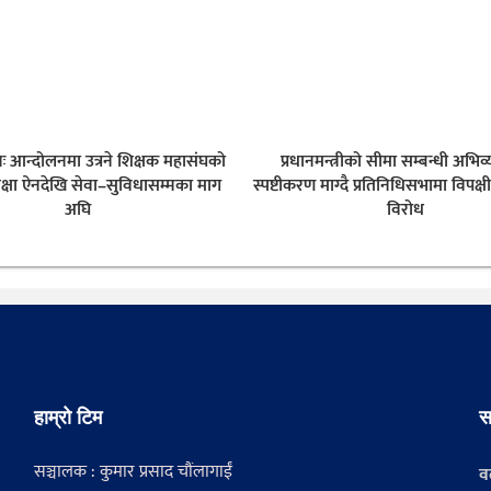
नः आन्दोलनमा उत्रने शिक्षक महासंघको
प्रधानमन्त्रीको सीमा सम्बन्धी अभिव्
क्षा ऐनदेखि सेवा–सुविधासम्मका माग
स्पष्टीकरण माग्दै प्रतिनिधिसभामा विपक्ष
अघि
विरोध
हाम्रो टिम
स
सञ्चालक : कुमार प्रसाद चौंलागाईं
वर