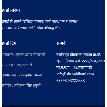
हाम्रो बारेमा
तपाईंको आफ्नै डिजिटल पत्रिका। हामी सत्य, तथ्य र निष्पक्ष
समाचार सम्प्रेषणका लागि सदैव प्रतिबद्ध छौं।
हाम्रो टिम
सम्पर्क
सञ्चालक : कुमार प्रसाद चौंलागाईं
वर्ल्डवाइड प्रोडक्सन मिडिया प्रा.लि.
सूचना बिभाग दर्ता: २२२९/०७६/०७७
सम्पादक : राजु भण्डारी
का.म.न.पा – २९, काठमाण्डौ
info@shuvabihani.com
क्यामरामेन : रमेशकुमार धमला
+977-01-XXXXXXX
रिपोर्टर : ज्योत्सना सिंह ठकुरी