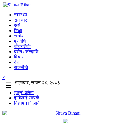
स्वास्थ्य
समाचार
अर्थ
शिक्षा
संघीय
प्रविधि
जीवनशैली
दर्शन / संस्कृति
विचार
देश
राजनीति
×
आइतबार, साउन २४, २०८३
☰
हाम्रो बारेमा
हामीलाई सम्पर्क
विज्ञापनको लागी