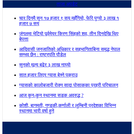
ताजा अपडेट
चार दिनमै सुन १७ हजार ९ सय महँगियो, फेरि पुग्यो ३ लाख १
हजार ७ सय
जंगलमा भेटियो पूर्वमेयर किरण सिंहको शव, तीन दिनदेखि थिए
बेपत्ता
आदिवासी जनजातिको अधिकार र सहभागिताबिना समृद्ध नेपाल
सम्भव छैन : राष्ट्रपति पौडेल
सुनकाे मूल्य बढेर ३ लाख नाघ्याे
सात हजार लिएर ग्यास बेच्ने पक्राउ
ग्यासकाे कालोबजारी राेक्न सादा पोसाकका प्रहरी परिचालन
आज कुन-कुन स्थानमा सडक अवरुद्ध ?
कोशी, बागमती, गण्डकी,कर्णाली र लुम्बिनी प्रदेशका विभिन्न
स्थानमा भारी वर्षा हुने