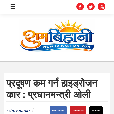
☰
स्वास्थ्य
समाचार
अर्थ
शिक्षा
प्रदूषण कम गर्न हाइड्रोजन
संघीय
कार : प्रधानमन्त्री ओली
प्रविधि
जीवनशैली
shuvadmin
/
-
Facebook
Pinterest
Twitter