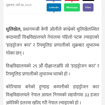
दर्शन
0
0
शुक्रबार, भदौ १४, २०८१
/
Linkedin
Whatsapp
Viber
0
संस्कृति
विचार
धुलिखेल,
प्रधानमन्त्री केपी ओलीले काभ्रेको धुलिखेलस्थित
देश
काठमाडौँ विश्वविद्यालयले नेपालमा पहिलो पटक ल्याइएको
राजनीति
‘हाइड्रोजन कार’ र रिफ्युलिङ प्रणालीको शुक्रबार शुभारम्भ
गरेका छन् ।
विश्वविद्यालयको २९ औं दीक्षान्तअघि सो ‘हाइड्रोजन कार’ र
रिफ्युलिङ प्रणालीको शुभारम्भ भएको हो ।
कोरियामा बनेको हुण्डाइ कम्पनीको हाइड्रोजन कार
विश्वविद्यालयले नेपाल आयल निगमको सहयोगमा ३३ हजार
अमेरिकी डलरमा खरिद गरी नेपाल ल्याइएको हो ।