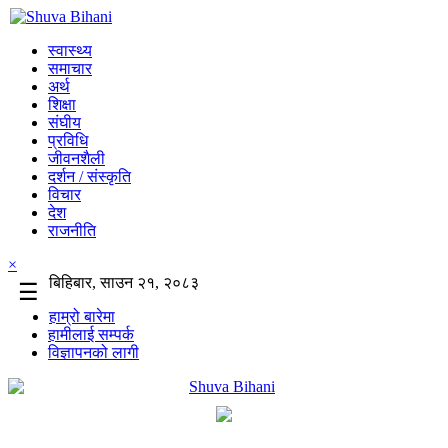
स्वास्थ्य
समाचार
अर्थ
शिक्षा
संघीय
प्रविधि
जीवनशैली
दर्शन / संस्कृति
विचार
देश
राजनीति
×
बिहिबार, साउन २१, २०८३
☰
हाम्रो बारेमा
हामीलाई सम्पर्क
विज्ञापनको लागी