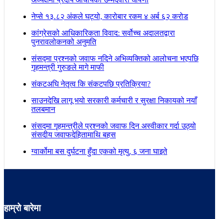
नेप्से १३.८२ अंकले घट्यो, कारोबार रकम ४ अर्ब ६२ करोड
कांग्रेसको आधिकारिकता विवाद: सर्वोच्च अदालतद्वारा
पुनरावलोकनको अनुमति
संसद्मा प्रश्नको जवाफ नदिने अभिव्यक्तिको आलोचना भएपछि
गृहमन्त्री गुरुङले मागे माफी
संकटअघि नेतृत्व कि संकटपछि प्रतिक्रिया?
साउनदेखि लागू भयो सरकारी कर्मचारी र सुरक्षा निकायको नयाँ
तलबमान
संसद्मा गृहमन्त्रीले प्रश्नको जवाफ दिन अस्वीकार गर्दा उठ्यो
संसदीय जवाफदेहितामाथि बहस
ग्वार्कोमा बस दुर्घटना हुँदा एकको मृत्यु, ६ जना घाइते
हाम्रो बारेमा