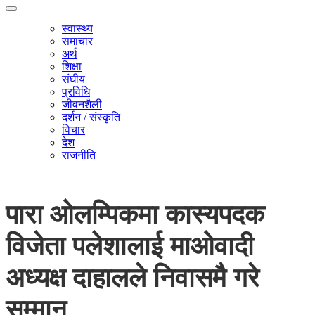
स्वास्थ्य
समाचार
अर्थ
शिक्षा
संघीय
प्रविधि
जीवनशैली
दर्शन / संस्कृति
विचार
देश
राजनीति
पारा ओलम्पिकमा कास्यपदक
विजेता पलेशालाई माओवादी
अध्यक्ष दाहालले निवासमै गरे
सम्मान