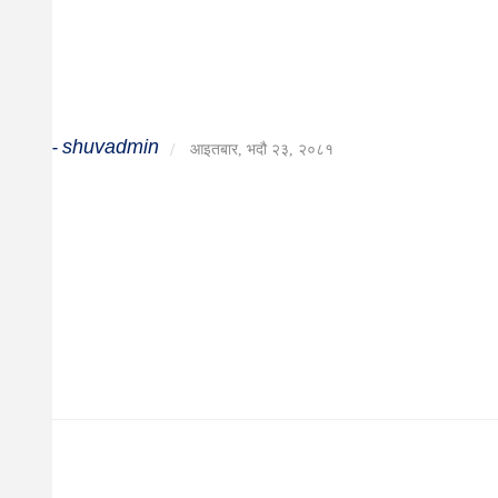
दर्शन
/
संस्कृति
विचार
shuvadmin
-
/
आइतबार, भदौ २३, २०८१
देश
राजनीति