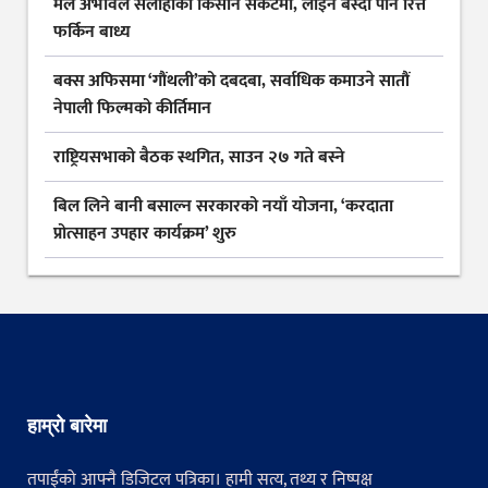
मल अभावले सर्लाहीका किसान संकटमा, लाइन बस्दा पनि रित्तै
फर्किन बाध्य
बक्स अफिसमा ‘गौंथली’को दबदबा, सर्वाधिक कमाउने सातौं
नेपाली फिल्मको कीर्तिमान
राष्ट्रियसभाको बैठक स्थगित, साउन २७ गते बस्ने
बिल लिने बानी बसाल्न सरकारको नयाँ योजना, ‘करदाता
प्रोत्साहन उपहार कार्यक्रम’ शुरु
हाम्रो बारेमा
तपाईंको आफ्नै डिजिटल पत्रिका। हामी सत्य, तथ्य र निष्पक्ष