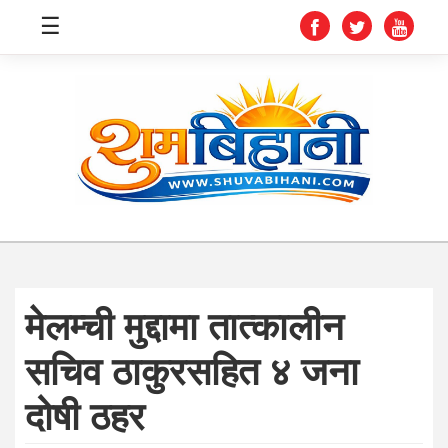
☰
स्वास्थ्य
समाचार
अर्थ
शिक्षा
मेलम्ची मुद्दामा तात्कालीन
संघीय
सचिव ठाकुरसहित ४ जना
प्रविधि
दोषी ठहर
जीवनशैली