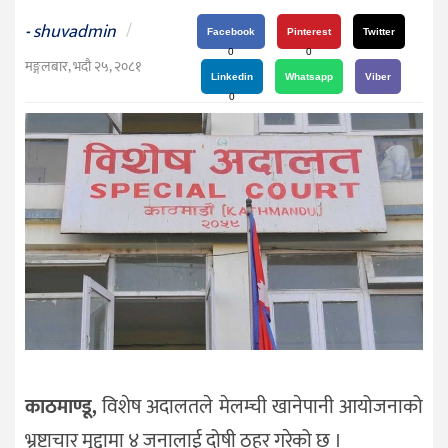
दर्शन
shuvadmin
/
-
/
Facebook
Pinterest
Twitter
0
0
संस्कृति
मङ्गलबार, भदौ २५, २०८१
Linkedin
Whatsapp
Viber
विचार
0
देश
राजनीति
काठमाण्डू,
विशेष अदालतले मेलम्ची खानेपानी आयोजनाको
भ्रष्टाचार मुद्दामा ४ जनालाई दोषी ठहर गरेको छ ।