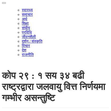
स्वास्थ्य
समाचार
अर्थ
शिक्षा
संघीय
प्रविधि
जीवनशैली
दर्शन / संस्कृति
विचार
देश
राजनीति
कोप २९ : १ सय ३४ बढी
राष्ट्रद्वारा जलवायु वित्त निर्णयमा
गम्भीर असन्तुष्टि