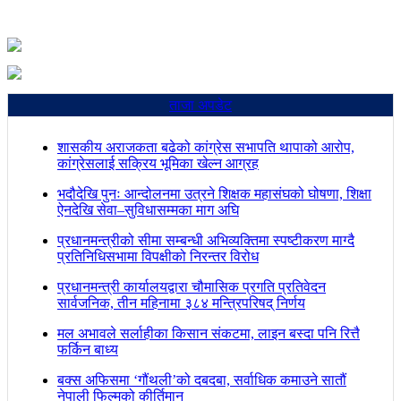
ताजा अपडेट
शासकीय अराजकता बढेको कांग्रेस सभापति थापाको आरोप,
कांग्रेसलाई सक्रिय भूमिका खेल्न आग्रह
भदौदेखि पुनः आन्दोलनमा उत्रने शिक्षक महासंघको घोषणा, शिक्षा
ऐनदेखि सेवा–सुविधासम्मका माग अघि
प्रधानमन्त्रीको सीमा सम्बन्धी अभिव्यक्तिमा स्पष्टीकरण माग्दै
प्रतिनिधिसभामा विपक्षीको निरन्तर विरोध
प्रधानमन्त्री कार्यालयद्वारा चौमासिक प्रगति प्रतिवेदन
सार्वजनिक, तीन महिनामा ३८४ मन्त्रिपरिषद् निर्णय
मल अभावले सर्लाहीका किसान संकटमा, लाइन बस्दा पनि रित्तै
फर्किन बाध्य
बक्स अफिसमा ‘गौंथली’को दबदबा, सर्वाधिक कमाउने सातौं
नेपाली फिल्मको कीर्तिमान