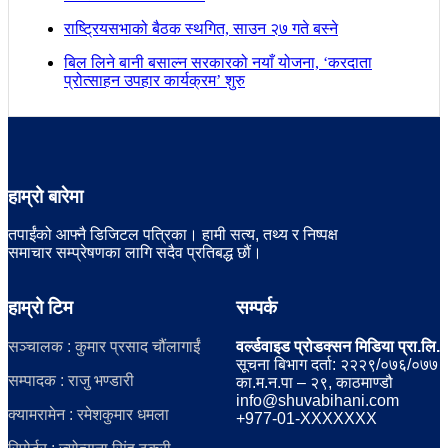
राष्ट्रियसभाको बैठक स्थगित, साउन २७ गते बस्ने
बिल लिने बानी बसाल्न सरकारको नयाँ योजना, ‘करदाता
प्रोत्साहन उपहार कार्यक्रम’ शुरु
हाम्रो बारेमा
तपाईंको आफ्नै डिजिटल पत्रिका। हामी सत्य, तथ्य र निष्पक्ष
समाचार सम्प्रेषणका लागि सदैव प्रतिबद्ध छौं।
हाम्रो टिम
सम्पर्क
सञ्चालक : कुमार प्रसाद चौंलागाईं
वर्ल्डवाइड प्रोडक्सन मिडिया प्रा.लि.
सूचना बिभाग दर्ता: २२२९/०७६/०७७
सम्पादक : राजु भण्डारी
का.म.न.पा – २९, काठमाण्डौ
info@shuvabihani.com
क्यामरामेन : रमेशकुमार धमला
+977-01-XXXXXXX