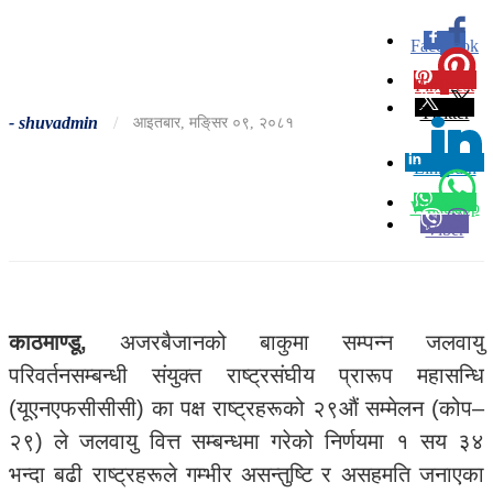
Facebook
0
Pinterest
0
Twitter
-
shuvadmin
/
आइतबार, मङि्सर ०९, २०८१
Linkedin
0
Whatsapp
Viber
काठमाण्डू,
अजरबैजानको बाकुमा सम्पन्न जलवायु
परिवर्तनसम्बन्धी संयुक्त राष्ट्रसंघीय प्रारूप महासन्धि
(यूएनएफसीसीसी) का पक्ष राष्ट्रहरूको २९औं सम्मेलन (कोप–
२९) ले जलवायु वित्त सम्बन्धमा गरेको निर्णयमा १ सय ३४
भन्दा बढी राष्ट्रहरूले गम्भीर असन्तुष्टि र असहमति जनाएका