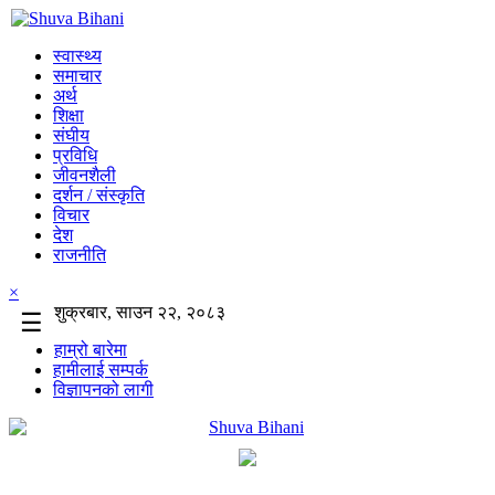
स्वास्थ्य
समाचार
अर्थ
शिक्षा
संघीय
प्रविधि
जीवनशैली
दर्शन / संस्कृति
विचार
देश
राजनीति
×
शुक्रबार, साउन २२, २०८३
☰
हाम्रो बारेमा
हामीलाई सम्पर्क
विज्ञापनको लागी