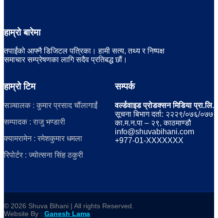
हाम्रो बारेमा
तपाईंको आफ्नै डिजिटल पत्रिका। हामी सत्य, तथ्य र निष्पक्ष
समाचार सम्प्रेषणका लागि सदैव प्रतिबद्ध छौं।
हाम्रो टिम
सम्पर्क
सञ्चालक : कुमार प्रसाद चौंलागाईं
वर्ल्डवाइड प्रोडक्सन मिडिया प्रा.लि.
सूचना बिभाग दर्ता: २२२९/०७६/०७७
सम्पादक : राजु भण्डारी
का.म.न.पा – २९, काठमाण्डौ
info@shuvabihani.com
क्यामरामेन : रमेशकुमार धमला
+977-01-XXXXXXX
रिपोर्टर : ज्योत्सना सिंह ठकुरी
© 2026 Shuva Bihani | All rights Reserved.
Website By :
Ganesh Lama