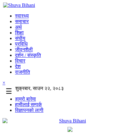
स्वास्थ्य
समाचार
अर्थ
शिक्षा
संघीय
प्रविधि
जीवनशैली
दर्शन / संस्कृति
विचार
देश
राजनीति
×
शुक्रबार, साउन २२, २०८३
☰
हाम्रो बारेमा
हामीलाई सम्पर्क
विज्ञापनको लागी