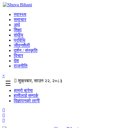
स्वास्थ्य
समाचार
अर्थ
शिक्षा
संघीय
प्रविधि
जीवनशैली
दर्शन / संस्कृति
विचार
देश
राजनीति
×
शुक्रबार, साउन २२, २०८३
☰
हाम्रो बारेमा
हामीलाई सम्पर्क
विज्ञापनको लागी