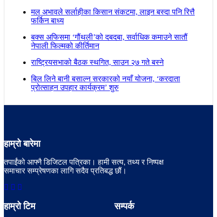
मल अभावले सर्लाहीका किसान संकटमा, लाइन बस्दा पनि रित्तै
फर्किन बाध्य
बक्स अफिसमा ‘गौंथली’को दबदबा, सर्वाधिक कमाउने सातौं
नेपाली फिल्मको कीर्तिमान
राष्ट्रियसभाको बैठक स्थगित, साउन २७ गते बस्ने
बिल लिने बानी बसाल्न सरकारको नयाँ योजना, ‘करदाता
प्रोत्साहन उपहार कार्यक्रम’ शुरु
हाम्रो बारेमा
तपाईंको आफ्नै डिजिटल पत्रिका। हामी सत्य, तथ्य र निष्पक्ष
समाचार सम्प्रेषणका लागि सदैव प्रतिबद्ध छौं।
हाम्रो टिम
सम्पर्क