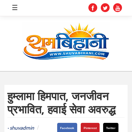
☰
स्वास्थ्य
समाचार
अर्थ
शिक्षा
हुम्लामा हिमपात, जनजीवन
संघीय
प्रभावित, हवाई सेवा अवरुद्ध
प्रविधि
जीवनशैली
shuvadmin
/
-
Facebook
Pinterest
Twitter