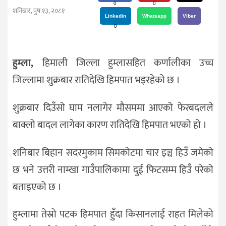
दर्शन
0
0
शनिबार, पुष १३, २०८१
/
Linkedin
Whatsapp
Viber
0
संस्कृति
विचार
हुम्ला,
हिमाली जिल्ला हुम्लासहित कर्णालीका उच्च
देश
जिल्लामा शुक्रबार रातिदेखि हिमपात भइरहेको छ ।
राजनीति
शुक्रबार दिउँसो घाम नलागेर मौसममा आएको फेरबदलले
बाक्लो बादल लागेका कारण रातिदेखि हिमपात भएको हो ।
शनिबार बिहान सदरमुकाम सिमकोटमा चार इञ्च हिउँ जमेको
छ भने उत्तरी नाम्खा गाउँपालिकामा दुई फिटसम्म हिउँ परेको
बताइएको छ ।
हुम्लामा तेस्रो पटक हिमपात हुँदा किसानलाई राहत मिलेको