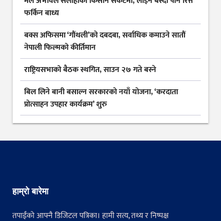
मल अभावले सर्लाहीका किसान संकटमा, लाइन बस्दा पनि रित्तै
फर्किन बाध्य
बक्स अफिसमा ‘गौंथली’को दबदबा, सर्वाधिक कमाउने सातौं
नेपाली फिल्मको कीर्तिमान
राष्ट्रियसभाको बैठक स्थगित, साउन २७ गते बस्ने
बिल लिने बानी बसाल्न सरकारको नयाँ योजना, ‘करदाता
प्रोत्साहन उपहार कार्यक्रम’ शुरु
हाम्रो बारेमा
तपाईंको आफ्नै डिजिटल पत्रिका। हामी सत्य, तथ्य र निष्पक्ष