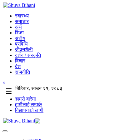
स्वास्थ्य
समाचार
अर्थ
शिक्षा
संघीय
प्रविधि
जीवनशैली
दर्शन / संस्कृति
विचार
देश
राजनीति
×
बिहिबार, साउन २१, २०८३
☰
हाम्रो बारेमा
हामीलाई सम्पर्क
विज्ञापनको लागी