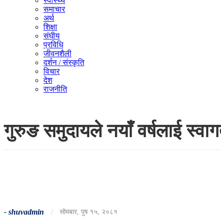
स्वास्थ्य
समाचार
अर्थ
शिक्षा
संघीय
प्रविधि
जीवनशैली
दर्शन / संस्कृति
विचार
देश
राजनीति
गुरुङ समुदायले नयाँ वर्षलाई स्वागत
-
shuvadmin
/
सोमबार, पुष १५, २०८१