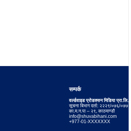
सम्पर्क
वर्ल्डवाइड प्रोडक्सन मिडिया प्रा.लि.
सूचना बिभाग दर्ता: २२२९/०७६/०७७
का.म.न.पा – २९, काठमाण्डौ
info@shuvabihani.com
+977-01-XXXXXXX