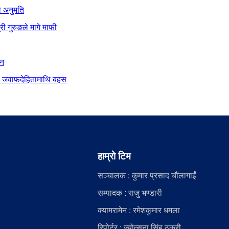
ो अनुमति
ी गुरुङले मागे माफी
ान
दीय जवाफदेहितामाथि बहस
हाम्रो टिम
सञ्चालक : कुमार प्रसाद चौंलागाईं
सम्पादक : राजु भण्डारी
क्यामरामेन : रमेशकुमार धमला
रिपोर्टर : ज्योत्सना सिंह ठकुरी