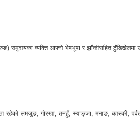
ुरुङ) समुदायका व्यक्ति आफ्नो भेषभूषा र झाँकीसहित टुँडिखेलम
ुल्यता रहेको लमजुङ, गोरखा, तनहुँ, स्याङ्जा, मनाङ, कास्की, प