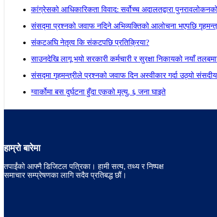
कांग्रेसको आधिकारिकता विवाद: सर्वोच्च अदालतद्वारा पुनरावलोकनक
संसद्मा प्रश्नको जवाफ नदिने अभिव्यक्तिको आलोचना भएपछि गृहमन्त्र
संकटअघि नेतृत्व कि संकटपछि प्रतिक्रिया?
साउनदेखि लागू भयो सरकारी कर्मचारी र सुरक्षा निकायको नयाँ तलबम
संसद्मा गृहमन्त्रीले प्रश्नको जवाफ दिन अस्वीकार गर्दा उठ्यो संस
ग्वार्कोमा बस दुर्घटना हुँदा एकको मृत्यु, ६ जना घाइते
हाम्रो बारेमा
तपाईंको आफ्नै डिजिटल पत्रिका। हामी सत्य, तथ्य र निष्पक्ष
समाचार सम्प्रेषणका लागि सदैव प्रतिबद्ध छौं।