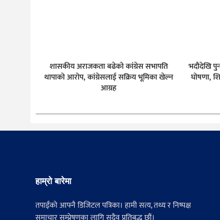
शासकीय अराजकता बढेको कांग्रेस सभापति
भदौदेखि पु
थापाको आरोप, कांग्रेसलाई सक्रिय भूमिका खेल्न
घोषणा, शि
आग्रह
हाम्रो बारेमा
तपाईंको आफ्नै डिजिटल पत्रिका। हामी सत्य, तथ्य र निष्पक्ष
समाचार सम्प्रेषणका लागि सदैव प्रतिबद्ध छौं।