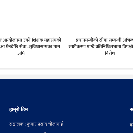
नः आन्दोलनमा उत्रने शिक्षक महासंघको
प्रधानमन्त्रीको सीमा सम्बन्धी अभिव्
क्षा ऐनदेखि सेवा–सुविधासम्मका माग
स्पष्टीकरण माग्दै प्रतिनिधिसभामा विपक्ष
अघि
विरोध
हाम्रो टिम
स
सञ्चालक : कुमार प्रसाद चौंलागाईं
वर