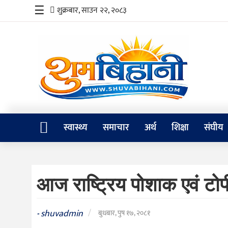
☰
शुक्रबार, साउन २२, २०८३
स्वास्थ्य
समाचार
अर्थ
शिक्षा
स्वास्थ्य
समाचार
अर्थ
शिक्षा
संघीय
संघीय
प्रविधि
आज राष्ट्रिय पोशाक एवं टो
जीवनशैली
दर्शन
shuvadmin
/
-
बुधबार, पुष १७, २०८१
/