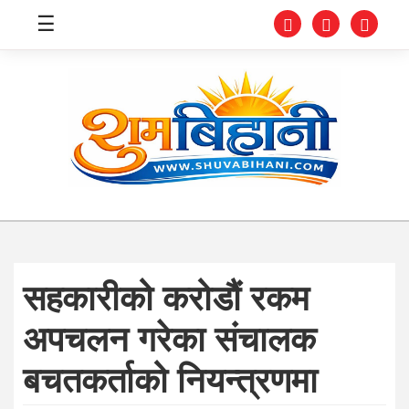
☰
स्वास्थ्य
समाचार
अर्थ
शिक्षा
सहकारीको करोडौं रकम
संघीय
अपचलन गरेका संचालक
प्रविधि
बचतकर्ताको नियन्त्रणमा
जीवनशैली