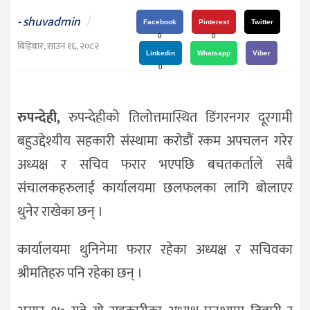
दर्शन
shuvadmin
/
-
/
Facebook
Pinterest
Twitter
0
0
संस्कृति
बिहिबार, साउन १६, २०८२
Linkedin
Whatsapp
Viber
विचार
0
देश
रुपन्देही,
रुपन्देहीको तिलोत्तमास्थित डिंगरनगर दूरगामी
राजनीति
बहुउद्देश्यीय सहकारी संस्थामा करोडौं रकम अपचलन गरेर
अध्यक्ष र सचिव फरार भएपछि बचतकर्ताले सबै
संचालकहरुलाई कार्यालयमा छलफलका लागि बोलाएर
थुनेर राखेका छन् ।
कार्यालयमा थुनिनेमा फरार रहेका अध्यक्ष र सचिवका
श्रीमतिहरु पनि रहेका छन् ।