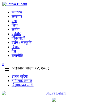
स्वास्थ्य
समाचार
अर्थ
शिक्षा
संघीय
प्रविधि
जीवनशैली
दर्शन / संस्कृति
विचार
देश
राजनीति
×
आइतबार, साउन २४, २०८३
☰
हाम्रो बारेमा
हामीलाई सम्पर्क
विज्ञापनको लागी