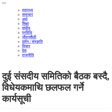
स्वास्थ्य
समाचार
अर्थ
शिक्षा
संघीय
प्रविधि
जीवनशैली
दर्शन / संस्कृति
विचार
देश
राजनीति
दुई संसदीय समितिको बैठक बस्दै,
विधेयकमाथि छलफल गर्ने
कार्यसूची