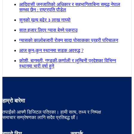
आदिवासी जनजातिको अधिकार र सहभागिताबिना समृद्ध नेपाल
सम्भव छैन : राष्ट्रपति पौडेल
सुनकाे मूल्य बढेर ३ लाख नाघ्याे
सात हजार लिएर ग्यास बेच्ने पक्राउ
ग्यासकाे कालोबजारी राेक्न सादा पोसाकका प्रहरी परिचालन
आज कुन-कुन स्थानमा सडक अवरुद्ध ?
कोशी, बागमती, गण्डकी,कर्णाली र लुम्बिनी प्रदेशका विभिन्न
स्थानमा भारी वर्षा हुने
हाम्रो बारेमा
तपाईंको आफ्नै डिजिटल पत्रिका। हामी सत्य, तथ्य र निष्पक्ष
समाचार सम्प्रेषणका लागि सदैव प्रतिबद्ध छौं।
हाम्रो टिम
सम्पर्क