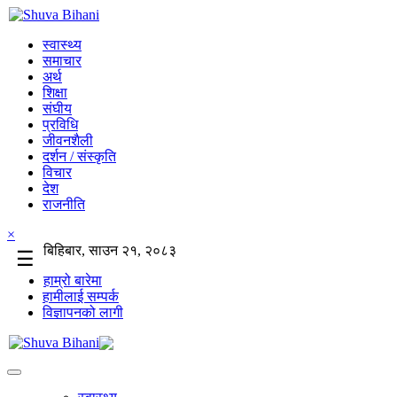
स्वास्थ्य
समाचार
अर्थ
शिक्षा
संघीय
प्रविधि
जीवनशैली
दर्शन / संस्कृति
विचार
देश
राजनीति
×
बिहिबार, साउन २१, २०८३
☰
हाम्रो बारेमा
हामीलाई सम्पर्क
विज्ञापनको लागी