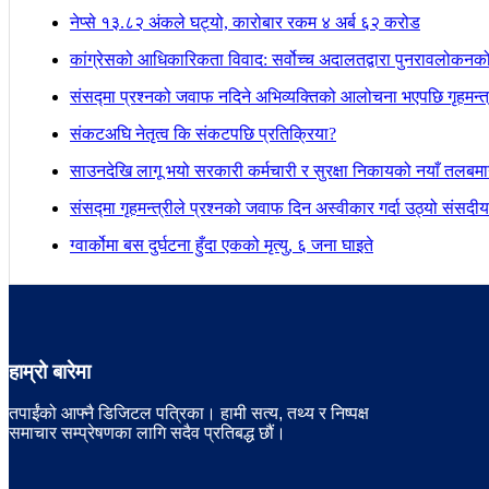
नेप्से १३.८२ अंकले घट्यो, कारोबार रकम ४ अर्ब ६२ करोड
कांग्रेसको आधिकारिकता विवाद: सर्वोच्च अदालतद्वारा पुनरावलोकनक
संसद्मा प्रश्नको जवाफ नदिने अभिव्यक्तिको आलोचना भएपछि गृहमन्त्र
संकटअघि नेतृत्व कि संकटपछि प्रतिक्रिया?
साउनदेखि लागू भयो सरकारी कर्मचारी र सुरक्षा निकायको नयाँ तलबम
संसद्मा गृहमन्त्रीले प्रश्नको जवाफ दिन अस्वीकार गर्दा उठ्यो संस
ग्वार्कोमा बस दुर्घटना हुँदा एकको मृत्यु, ६ जना घाइते
हाम्रो बारेमा
तपाईंको आफ्नै डिजिटल पत्रिका। हामी सत्य, तथ्य र निष्पक्ष
समाचार सम्प्रेषणका लागि सदैव प्रतिबद्ध छौं।