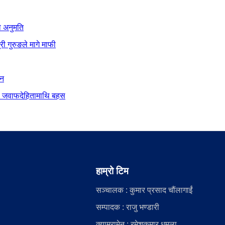
ो अनुमति
ी गुरुङले मागे माफी
ान
दीय जवाफदेहितामाथि बहस
हाम्रो टिम
सञ्चालक : कुमार प्रसाद चौंलागाईं
सम्पादक : राजु भण्डारी
क्यामरामेन : रमेशकुमार धमला