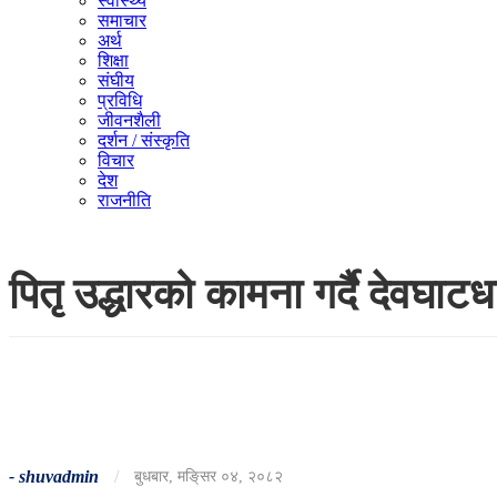
स्वास्थ्य
समाचार
अर्थ
शिक्षा
संघीय
प्रविधि
जीवनशैली
दर्शन / संस्कृति
विचार
देश
राजनीति
पितृ उद्धारको कामना गर्दै देवघाटध
-
shuvadmin
/
बुधबार, मङि्सर ०४, २०८२