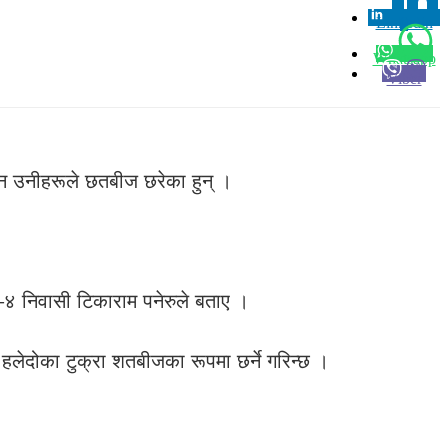
Linkedin
0
Whatsapp
Viber
हान उनीहरूले छतबीज छरेका हुन् ।
ा–४ निवासी टिकाराम पनेरुले बताए ।
र हलेदोका टुक्रा शतबीजका रूपमा छर्ने गरिन्छ ।