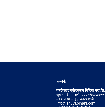
सम्पर्क
वर्ल्डवाइड प्रोडक्सन मिडिया प्रा.लि.
सूचना बिभाग दर्ता: २२२९/०७६/०७७
का.म.न.पा – २९, काठमाण्डौ
info@shuvabihani.com