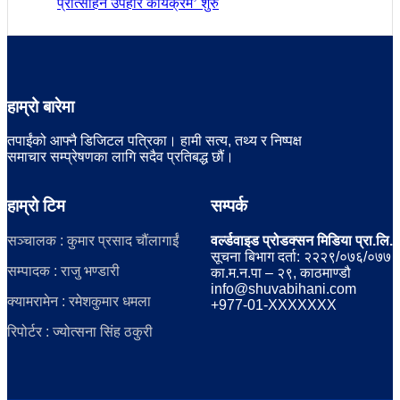
प्रोत्साहन उपहार कार्यक्रम’ शुरु
हाम्रो बारेमा
तपाईंको आफ्नै डिजिटल पत्रिका। हामी सत्य, तथ्य र निष्पक्ष
समाचार सम्प्रेषणका लागि सदैव प्रतिबद्ध छौं।
हाम्रो टिम
सम्पर्क
सञ्चालक : कुमार प्रसाद चौंलागाईं
वर्ल्डवाइड प्रोडक्सन मिडिया प्रा.लि.
सूचना बिभाग दर्ता: २२२९/०७६/०७७
सम्पादक : राजु भण्डारी
का.म.न.पा – २९, काठमाण्डौ
info@shuvabihani.com
क्यामरामेन : रमेशकुमार धमला
+977-01-XXXXXXX
रिपोर्टर : ज्योत्सना सिंह ठकुरी