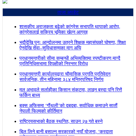
ताजा अपडेट
शासकीय अराजकता बढेको कांग्रेस सभापति थापाको आरोप,
कांग्रेसलाई सक्रिय भूमिका खेल्न आग्रह
भदौदेखि पुनः आन्दोलनमा उत्रने शिक्षक महासंघको घोषणा, शिक्षा
ऐनदेखि सेवा–सुविधासम्मका माग अघि
प्रधानमन्त्रीको सीमा सम्बन्धी अभिव्यक्तिमा स्पष्टीकरण माग्दै
प्रतिनिधिसभामा विपक्षीको निरन्तर विरोध
प्रधानमन्त्री कार्यालयद्वारा चौमासिक प्रगति प्रतिवेदन
सार्वजनिक, तीन महिनामा ३८४ मन्त्रिपरिषद् निर्णय
मल अभावले सर्लाहीका किसान संकटमा, लाइन बस्दा पनि रित्तै
फर्किन बाध्य
बक्स अफिसमा ‘गौंथली’को दबदबा, सर्वाधिक कमाउने सातौं
नेपाली फिल्मको कीर्तिमान
राष्ट्रियसभाको बैठक स्थगित, साउन २७ गते बस्ने
बिल लिने बानी बसाल्न सरकारको नयाँ योजना, ‘करदाता