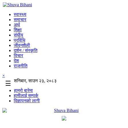
स्वास्थ्य
समाचार
अर्थ
शिक्षा
संघीय
प्रविधि
जीवनशैली
दर्शन / संस्कृति
विचार
देश
राजनीति
×
शनिबार, साउन २३, २०८३
☰
हाम्रो बारेमा
हामीलाई सम्पर्क
विज्ञापनको लागी