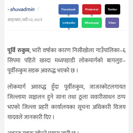
दर्शन
shuvadmin
/
-
/
Facebook
Pinterest
Twitter
0
0
संस्कृति
आइतबार, भदौ ०२, २०८१
Linkedin
Whatsapp
Viber
विचार
0
देश
पूर्वि रुकुम
, भारी वर्षाका कारण निसीखोला गाउँपालिका–६
राजनीति
सिपमा पहिरो खस्दा मध्यपहाडी लोकमार्गको बागलुङ–
पूर्वीरुकुम सडक अवरुद्ध भएको छ ।
लोकमार्ग अवरुद्ध हुँदा पूर्वीरुकुम, जाजरकोटलगायत
जिल्लामा सञ्चालन हुने साना तथा ठूला सवारीसाधन ठप्प
भएको जिल्ला प्रहरी कार्यालयका सूचना अधिकारी विजय
यादवले जानकारी दिए ।