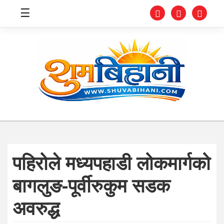
☰
स्वास्थ्य
समाचार
अर्थ
शिक्षा
पहिरोले मध्यपहाडी लोकमार्गको
संघीय
बागलुङ-पूर्वीरुकुम सडक
प्रविधि
अवरुद्ध
जीवनशैली