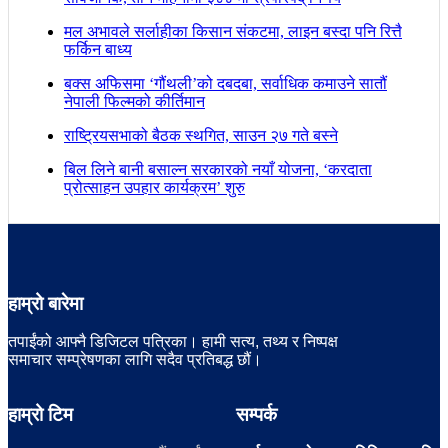
मल अभावले सर्लाहीका किसान संकटमा, लाइन बस्दा पनि रित्तै
फर्किन बाध्य
बक्स अफिसमा ‘गौंथली’को दबदबा, सर्वाधिक कमाउने सातौं
नेपाली फिल्मको कीर्तिमान
राष्ट्रियसभाको बैठक स्थगित, साउन २७ गते बस्ने
बिल लिने बानी बसाल्न सरकारको नयाँ योजना, ‘करदाता
प्रोत्साहन उपहार कार्यक्रम’ शुरु
हाम्रो बारेमा
तपाईंको आफ्नै डिजिटल पत्रिका। हामी सत्य, तथ्य र निष्पक्ष
समाचार सम्प्रेषणका लागि सदैव प्रतिबद्ध छौं।
हाम्रो टिम
सम्पर्क