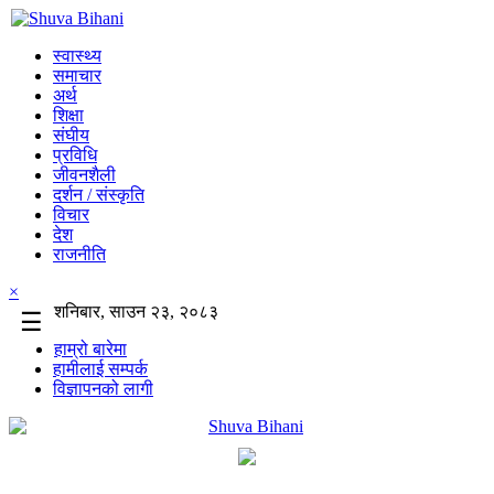
स्वास्थ्य
समाचार
अर्थ
शिक्षा
संघीय
प्रविधि
जीवनशैली
दर्शन / संस्कृति
विचार
देश
राजनीति
×
शनिबार, साउन २३, २०८३
☰
हाम्रो बारेमा
हामीलाई सम्पर्क
विज्ञापनको लागी