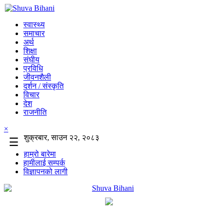
स्वास्थ्य
समाचार
अर्थ
शिक्षा
संघीय
प्रविधि
जीवनशैली
दर्शन / संस्कृति
विचार
देश
राजनीति
×
शुक्रबार, साउन २२, २०८३
☰
हाम्रो बारेमा
हामीलाई सम्पर्क
विज्ञापनको लागी