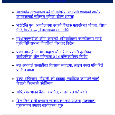
शासकीय अराजकता बढेको कांग्रेस सभापति थापाको आरोप,
कांग्रेसलाई सक्रिय भूमिका खेल्न आग्रह
भदौदेखि पुनः आन्दोलनमा उत्रने शिक्षक महासंघको घोषणा, शिक्षा
ऐनदेखि सेवा–सुविधासम्मका माग अघि
प्रधानमन्त्रीको सीमा सम्बन्धी अभिव्यक्तिमा स्पष्टीकरण माग्दै
प्रतिनिधिसभामा विपक्षीको निरन्तर विरोध
प्रधानमन्त्री कार्यालयद्वारा चौमासिक प्रगति प्रतिवेदन
सार्वजनिक, तीन महिनामा ३८४ मन्त्रिपरिषद् निर्णय
मल अभावले सर्लाहीका किसान संकटमा, लाइन बस्दा पनि रित्तै
फर्किन बाध्य
बक्स अफिसमा ‘गौंथली’को दबदबा, सर्वाधिक कमाउने सातौं
नेपाली फिल्मको कीर्तिमान
राष्ट्रियसभाको बैठक स्थगित, साउन २७ गते बस्ने
बिल लिने बानी बसाल्न सरकारको नयाँ योजना, ‘करदाता
प्रोत्साहन उपहार कार्यक्रम’ शुरु