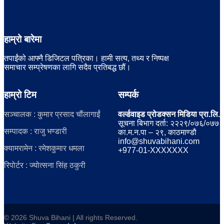
हाम्रो बारेमा
तपाईंको आफ्नै डिजिटल पत्रिका। हामी सत्य, तथ्य र निष्पक्ष
समाचार सम्प्रेषणका लागि सदैव प्रतिबद्ध छौं।
हाम्रो टिम
सम्पर्क
सञ्चालक : कुमार प्रसाद चौंलागाईं
वर्ल्डवाइड प्रोडक्सन मिडिया प्रा.लि.
सूचना बिभाग दर्ता: २२२९/०७६/०७७
सम्पादक : राजु भण्डारी
का.म.न.पा – २९, काठमाण्डौ
info@shuvabihani.com
क्यामरामेन : रमेशकुमार धमला
+977-01-XXXXXXX
रिपोर्टर : ज्योत्सना सिंह ठकुरी
© 2026 Shuva Bihani | All rights Reserved.