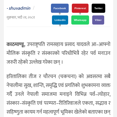
दर्शन
shuvadmin
/
-
/
Facebook
Pinterest
Twitter
0
0
संस्कृति
शुक्रबार, भदौ २१, २०८१
Linkedin
Whatsapp
Viber
विचार
0
देश
काठमाण्डू,
उपराष्ट्रपति रामसहाय प्रसाद यादवले आ–आफ्नो
राजनीति
मौलिक संस्कृति र संस्कारको परिधीभित्रै रहेर पर्व मनाउन
जरुरी रहेको उल्लेख गरेका छन् ।
हरितालिका तीज र चौरचन (चकचना) को अवसरमा सबै
नेपालीमा सुख, शान्ति, समृद्धि एवं प्रगतिको शुभकामना व्यक्त
गर्दै उनले नेपाली समाजमा मनाइने विभिन्न पर्व–त्योहार,
संस्कार–संस्कृति एवं परम्परा–रीतिरिवाजले एकता, सद्भाव र
सहिष्णुता कायम गर्न महत्वपूर्ण भूमिका खेलेको बताएका छन्