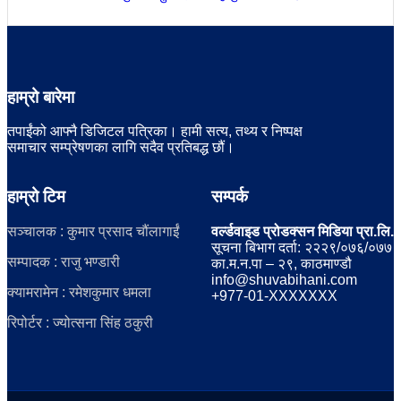
हाम्रो बारेमा
तपाईंको आफ्नै डिजिटल पत्रिका। हामी सत्य, तथ्य र निष्पक्ष
समाचार सम्प्रेषणका लागि सदैव प्रतिबद्ध छौं।
हाम्रो टिम
सम्पर्क
सञ्चालक : कुमार प्रसाद चौंलागाईं
वर्ल्डवाइड प्रोडक्सन मिडिया प्रा.लि.
सूचना बिभाग दर्ता: २२२९/०७६/०७७
सम्पादक : राजु भण्डारी
का.म.न.पा – २९, काठमाण्डौ
info@shuvabihani.com
क्यामरामेन : रमेशकुमार धमला
+977-01-XXXXXXX
रिपोर्टर : ज्योत्सना सिंह ठकुरी