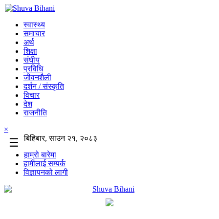
स्वास्थ्य
समाचार
अर्थ
शिक्षा
संघीय
प्रविधि
जीवनशैली
दर्शन / संस्कृति
विचार
देश
राजनीति
×
बिहिबार, साउन २१, २०८३
☰
हाम्रो बारेमा
हामीलाई सम्पर्क
विज्ञापनको लागी