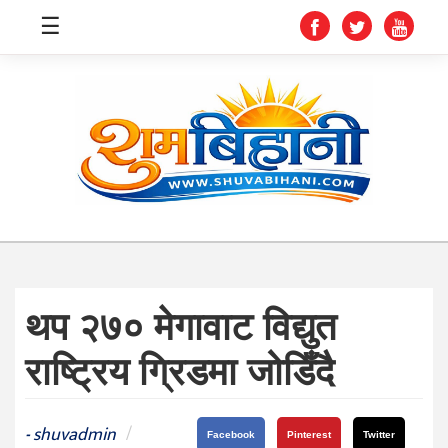
☰
स्वास्थ्य
समाचार
अर्थ
शिक्षा
थप २७० मेगावाट विद्युत
संघीय
राष्ट्रिय ग्रिडमा जोडिँदै
प्रविधि
जीवनशैली
shuvadmin
/
-
Facebook
Pinterest
Twitter