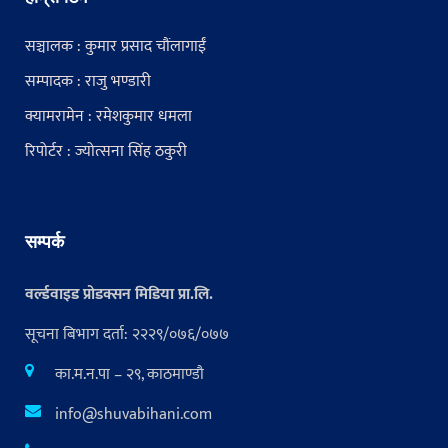
सञ्चालक : कुमार प्रसाद चौंलागाईं
सम्पादक : राजु भण्डारी
क्यामरामेन : रमेशकुमार धमला
रिपोर्टर : ज्योत्सना सिंह ठकुरी
सम्पर्क
वर्ल्डवाइड प्रोडक्सन मिडिया प्रा.लि.
सूचना बिभाग दर्ता: २२२९/०७६/०७७
का.म.न.पा – २९, काठमाण्डौ
info@shuvabihani.com