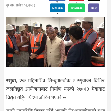
दर्शन
0
0
बुधबार, असोज ०९, २०८१
/
Linkedin
Whatsapp
Viber
0
संस्कृति
विचार
देश
राजनीति
रसुवा,
एक महिनाभित्र सिन्धुपाल्चोक र रसुवाका विभिन्न
जलविद्युत आयोजनाबाट निर्माण भएको २७०।३ मेगावाट
विद्युत राष्ट्रिय ग्रिडमा जोडिने भएको छ ।