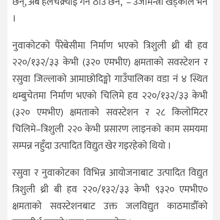
छन्, अब हेलचक्र्याँई गर्ने ठाउँ छैन,”– उर्जामन्त्री खड्काले भने
।
नुवाकोटको पैरेबेसीमा निर्माण भएको त्रिशुली थ्री बी हव
२२०/१३२/३३ केभी (३२० एमभीए) क्षमताको सवस्टेशन र
रसुवा जिल्लाको आमाछोदिङ्मो गाउँपालिका वडा नं ४ स्थित
थम्बुचेतमा निर्माण भएको चिलिमे हव २२०/१३२/३३ केभी
(३२० एमभीए) क्षमताको सवस्टेशन र २८ किलोमिटर
चिलिमे–त्रिशुली २२० केभी प्रसारण लाइनको काम समयमा
सम्पन्न नहुँदा उत्पादित विद्युत खेर गइरहेको थियो ।
रसुवा र नुवाकोटका विभिन्न आयोजनाबाट उत्पादित विद्युत
त्रिशुली थ्री बी हव २२०/१३२/३३ केभी ९३२० एमभीए०
क्षमताको सवस्टेशनबाट उक्त जलविद्युत काठमाडौँको