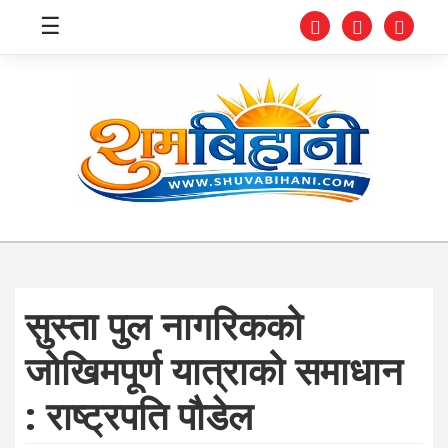
☰
स्वास्थ्य
समाचार
अर्थ
शिक्षा
सुस्ता पुल नागरिकको
संघीय
जोखिमपूर्ण यात्राको समाधान
प्रविधि
: राष्ट्रपति पौडेल
जीवनशैली