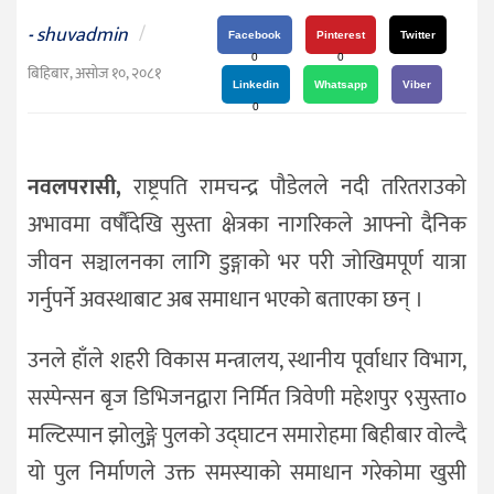
दर्शन
shuvadmin
/
-
/
Facebook
Pinterest
Twitter
0
0
संस्कृति
बिहिबार, असोज १०, २०८१
Linkedin
Whatsapp
Viber
विचार
0
देश
नवलपरासी,
राष्ट्रपति रामचन्द्र पौडेलले नदी तरितराउको
राजनीति
अभावमा वर्षौंदेखि सुस्ता क्षेत्रका नागरिकले आफ्नो दैनिक
जीवन सञ्चालनका लागि डुङ्गाको भर परी जोखिमपूर्ण यात्रा
गर्नुपर्ने अवस्थाबाट अब समाधान भएको बताएका छन् ।
उनले हाँले शहरी विकास मन्त्रालय, स्थानीय पूर्वाधार विभाग,
सस्पेन्सन बृज डिभिजनद्वारा निर्मित त्रिवेणी महेशपुर ९सुस्ता०
मल्टिस्पान झोलुङ्गे पुलको उद्घाटन समारोहमा बिहीबार वोल्दै
यो पुल निर्माणले उक्त समस्याको समाधान गरेकोमा खुसी