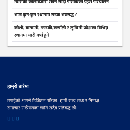
ग्यासकाे कालोबजारी राेक्न सादा पोसाकका प्रहरी परिचालन
आज कुन-कुन स्थानमा सडक अवरुद्ध ?
कोशी, बागमती, गण्डकी,कर्णाली र लुम्बिनी प्रदेशका विभिन्न
स्थानमा भारी वर्षा हुने
हाम्रो बारेमा
तपाईंको आफ्नै डिजिटल पत्रिका। हामी सत्य, तथ्य र निष्पक्ष
समाचार सम्प्रेषणका लागि सदैव प्रतिबद्ध छौं।