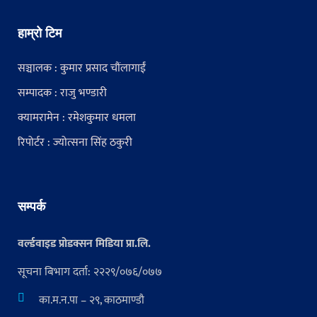
हाम्रो टिम
सञ्चालक : कुमार प्रसाद चौंलागाईं
सम्पादक : राजु भण्डारी
क्यामरामेन : रमेशकुमार धमला
रिपोर्टर : ज्योत्सना सिंह ठकुरी
सम्पर्क
वर्ल्डवाइड प्रोडक्सन मिडिया प्रा.लि.
सूचना बिभाग दर्ता: २२२९/०७६/०७७
का.म.न.पा – २९, काठमाण्डौ