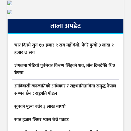
ताजा अपडेट
चार दिनमै सुन १७ हजार ९ सय महँगियो, फेरि पुग्यो ३ लाख १
हजार ७ सय
जंगलमा भेटियो पूर्वमेयर किरण सिंहको शव, तीन दिनदेखि थिए
बेपत्ता
आदिवासी जनजातिको अधिकार र सहभागिताबिना समृद्ध नेपाल
सम्भव छैन : राष्ट्रपति पौडेल
सुनकाे मूल्य बढेर ३ लाख नाघ्याे
सात हजार लिएर ग्यास बेच्ने पक्राउ