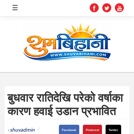
☰
स्वास्थ्य
समाचार
अर्थ
शिक्षा
बुधवार रातिदेखि परेको वर्षाका
संघीय
कारण हवाई उडान प्रभावित
प्रविधि
जीवनशैली
shuvadmin
/
-
Facebook
Pinterest
Twitter