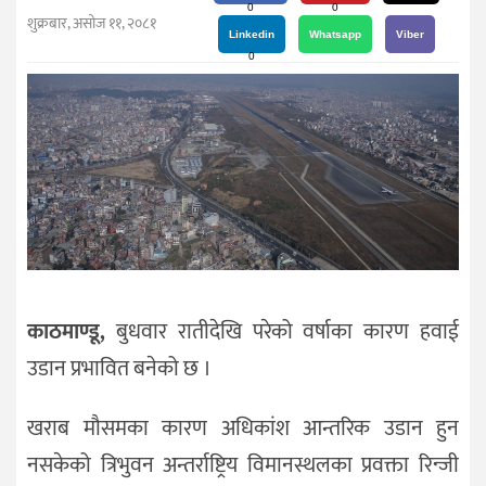
दर्शन
0
0
शुक्रबार, असोज ११, २०८१
/
Linkedin
Whatsapp
Viber
0
संस्कृति
विचार
देश
राजनीति
काठमाण्डू,
बुधवार रातीदेखि परेको वर्षाका कारण हवाई
उडान प्रभावित बनेको छ ।
खराब मौसमका कारण अधिकांश आन्तरिक उडान हुन
नसकेको त्रिभुवन अन्तर्राष्ट्रिय विमानस्थलका प्रवक्ता रिन्जी