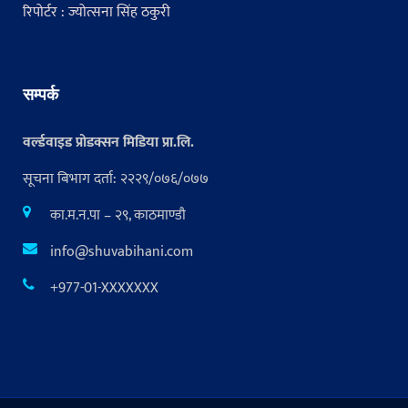
रिपोर्टर : ज्योत्सना सिंह ठकुरी
सम्पर्क
वर्ल्डवाइड प्रोडक्सन मिडिया प्रा.लि.
सूचना बिभाग दर्ता: २२२९/०७६/०७७
का.म.न.पा – २९, काठमाण्डौ
info@shuvabihani.com
+977-01-XXXXXXX