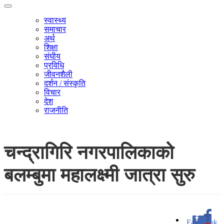
स्वास्थ्य
समाचार
अर्थ
शिक्षा
संघीय
प्रविधि
जीवनशैली
दर्शन / संस्कृति
विचार
देश
राजनीति
चन्द्रागिरि नगरपालिकाको
बलम्बुमा महालक्ष्मी जात्रा सुरु
Facebook
0