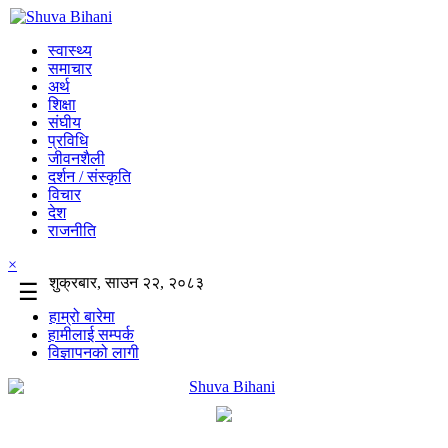
स्वास्थ्य
समाचार
अर्थ
शिक्षा
संघीय
प्रविधि
जीवनशैली
दर्शन / संस्कृति
विचार
देश
राजनीति
×
शुक्रबार, साउन २२, २०८३
☰
हाम्रो बारेमा
हामीलाई सम्पर्क
विज्ञापनको लागी