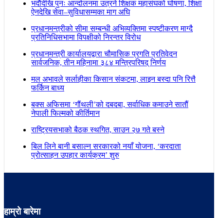
भदौदेखि पुनः आन्दोलनमा उत्रने शिक्षक महासंघको घोषणा, शिक्षा
ऐनदेखि सेवा–सुविधासम्मका माग अघि
प्रधानमन्त्रीको सीमा सम्बन्धी अभिव्यक्तिमा स्पष्टीकरण माग्दै
प्रतिनिधिसभामा विपक्षीको निरन्तर विरोध
प्रधानमन्त्री कार्यालयद्वारा चौमासिक प्रगति प्रतिवेदन
सार्वजनिक, तीन महिनामा ३८४ मन्त्रिपरिषद् निर्णय
मल अभावले सर्लाहीका किसान संकटमा, लाइन बस्दा पनि रित्तै
फर्किन बाध्य
बक्स अफिसमा ‘गौंथली’को दबदबा, सर्वाधिक कमाउने सातौं
नेपाली फिल्मको कीर्तिमान
राष्ट्रियसभाको बैठक स्थगित, साउन २७ गते बस्ने
बिल लिने बानी बसाल्न सरकारको नयाँ योजना, ‘करदाता
प्रोत्साहन उपहार कार्यक्रम’ शुरु
हाम्रो बारेमा