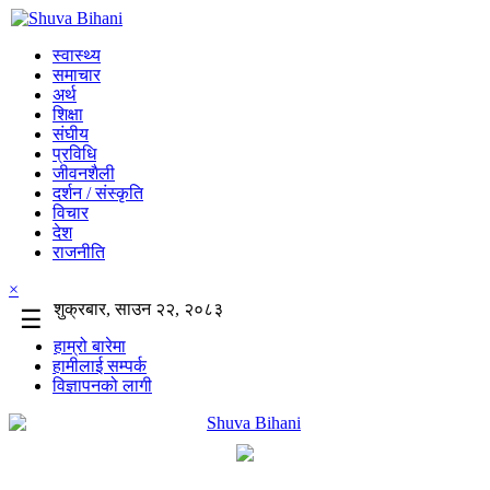
स्वास्थ्य
समाचार
अर्थ
शिक्षा
संघीय
प्रविधि
जीवनशैली
दर्शन / संस्कृति
विचार
देश
राजनीति
×
शुक्रबार, साउन २२, २०८३
☰
हाम्रो बारेमा
हामीलाई सम्पर्क
विज्ञापनको लागी