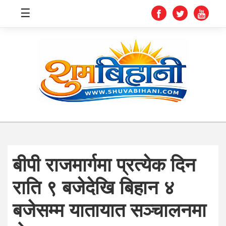
☰
स्वास्थ्य
समाचार
अर्थ
शिक्षा
बीपी राजमार्गमा प्रत्येक दिन
संघीय
राति ९ बजेदेखि बिहान ४
प्रविधि
बजेसम्म यातायात सञ्चालनमा
जीवनशैली