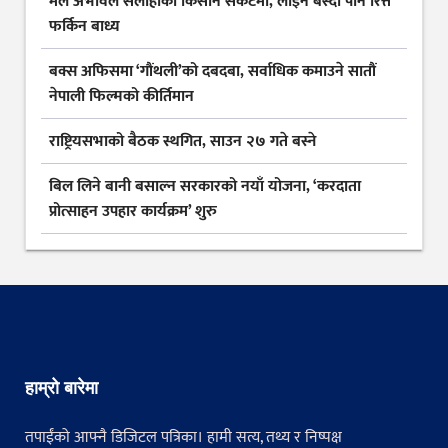
मल अभावले सर्लाहीका किसान संकटमा, लाइन बस्दा पनि रित्तै
फर्किन बाध्य
बक्स अफिसमा ‘गौंथली’को दबदबा, सर्वाधिक कमाउने सातौं
नेपाली फिल्मको कीर्तिमान
राष्ट्रियसभाको बैठक स्थगित, साउन २७ गते बस्ने
बिल लिने बानी बसाल्न सरकारको नयाँ योजना, ‘करदाता
प्रोत्साहन उपहार कार्यक्रम’ शुरु
हाम्रो बारेमा
तपाईंको आफ्नै डिजिटल पत्रिका। हामी सत्य, तथ्य र निष्पक्ष