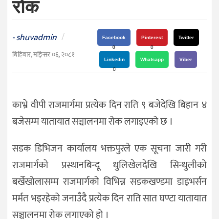
रोक
दर्शन
/
संस्कृति
shuvadmin
/
-
Facebook
Pinterest
Twitter
विचार
0
0
बिहिबार, मङि्सर ०६, २०८१
Linkedin
Whatsapp
Viber
देश
0
राजनीति
काभ्रे वीपी राजमार्गमा प्रत्येक दिन राति ९ बजेदेखि बिहान ४
बजेसम्म यातायात सञ्चालनमा रोक लगाइएको छ ।
सडक डिभिजन कार्यालय भक्तपुरले एक सूचना जारी गरी
राजमार्गको प्रस्थानबिन्दू धुलिखेलदेखि सिन्धुलीको
बर्खेखोलासम्म राजमार्गको विभिन्न सडकखण्डमा डाइभर्सन
मर्मत भइरहेको जनाउँदै प्रत्येक दिन राति सात घण्टा यातायात
सञ्चालनमा रोक लगाएको हो ।