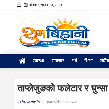
☰
शनिबार, साउन २३, २०८३
स्वास्थ्य
समाचार
अर्थ
शिक्षा
स्वास्थ्य
समाचार
अर्थ
शिक्षा
संघी
संघीय
प्रविधि
ताप्लेजुङको फलेटार र घुन्सा क
जीवनशैली
दर्शन
shuvadmin
/
-
बुधबार, मङि्सर १२, २०८१
/