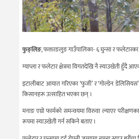
फुङ्लिङ
, फक्ताङलुङ गाउँपालिका- ६ घुन्सा र फलेटारका 
ग्याप्ला र फलेटार क्षेत्रमा विगतदेखि नै स्याउखेती हुँदै
इटालीबाट आयात गरिएका ‘फुजी’ र ‘गोल्डेन डेलिसियस
किसानहरू उत्साहित भएका छन् ।
मनाङ एग्रो फार्मको समन्वयमा विरुवा ल्याएर परीक्षणका
रूपमा स्याउखेती गर्न सकिने बताए ।
फलेटार र घुन्सामा दुई रोपनी जग्गामा नमुना स्याउ बगैंचा