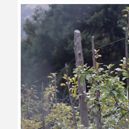
संस्कृति
विचार
देश
राजनीति