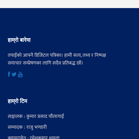
हाम्रो बारेमा
तपाईंको आफ्नै डिजिटल पत्रिका। हामी सत्य, तथ्य र निष्पक्ष
समाचार सम्प्रेषणका लागि सदैव प्रतिबद्ध छौं।
हाम्रो टिम
सञ्चालक : कुमार प्रसाद चौंलागाईं
सम्पादक : राजु भण्डारी
क्यामरामेन : रमेशकुमार धमला