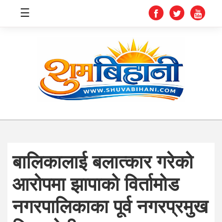
☰
स्वास्थ्य
समाचार
अर्थ
शिक्षा
बालिकालाई बलात्कार गरेको
संघीय
आरोपमा झापाको विर्तामोड
प्रविधि
नगरपालिकाका पूर्व नगरप्रमुख
जीवनशैली