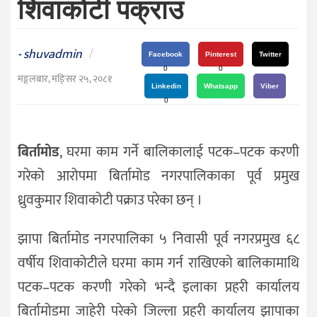
शिवाकोटी पक्राउ
दर्शन
/
संस्कृति
shuvadmin
/
-
Facebook
Pinterest
Twitter
विचार
0
0
मङ्गलबार, मङि्सर २५, २०८१
Linkedin
Whatsapp
Viber
देश
0
राजनीति
बिर्तामोड
, घरमा काम गर्ने बालिकालाई पटक–पटक करणी
गरेको आरोपमा बिर्तामोड नगरपालिकाका पूर्व प्रमुख
ध्रुवकुमार शिवाकोटी पक्राउ परेका छन् ।
झापा बिर्तामोड नगरपालिका ५ निवासी पूर्व नगरप्रमुख ६८
वर्षीय शिवाकोटीले घरमा काम गर्न राखिएको बालिकामाथि
पटक–पटक करणी गरेको भन्दै इलाका प्रहरी कार्यालय
बिर्तामोडमा जाहेरी परेको जिल्ला प्रहरी कार्यालय झापाका