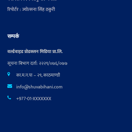
रिपोर्टर : ज्योत्सना सिंह ठकुरी
सम्पर्क
वर्ल्डवाइड प्रोडक्सन मिडिया प्रा.लि.
सूचना बिभाग दर्ता: २२२९/०७६/०७७
का.म.न.पा – २९, काठमाण्डौ
info@shuvabihani.com
+977-01-XXXXXXX