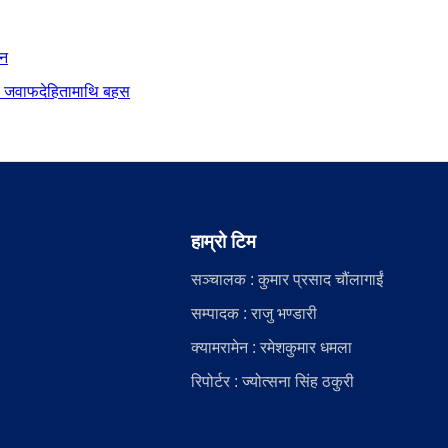
ान
दीय जवाफदेहितामाथि बहस
हाम्रो टिम
सञ्चालक : कुमार प्रसाद चौंलागाईं
सम्पादक : राजु भण्डारी
क्यामरामेन : रमेशकुमार धमला
रिपोर्टर : ज्योत्सना सिंह ठकुरी