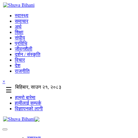
स्वास्थ्य
समाचार
अर्थ
शिक्षा
संघीय
प्रविधि
जीवनशैली
दर्शन / संस्कृति
विचार
देश
राजनीति
×
बिहिबार, साउन २१, २०८३
☰
हाम्रो बारेमा
हामीलाई सम्पर्क
विज्ञापनको लागी