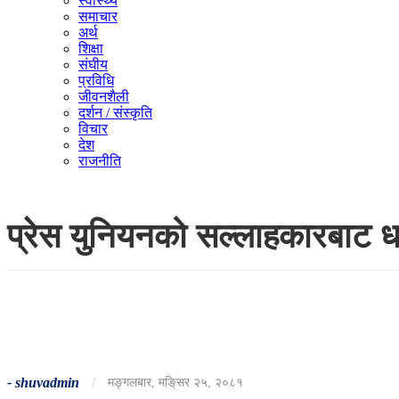
स्वास्थ्य
समाचार
अर्थ
शिक्षा
संघीय
प्रविधि
जीवनशैली
दर्शन / संस्कृति
विचार
देश
राजनीति
प्रेस युनियनको सल्लाहकारबाट धम
-
shuvadmin
/
मङ्गलबार, मङि्सर २५, २०८१