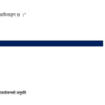
छ, आफैसङ्ग छ ।”
ुनरावलोकनको अनुमति