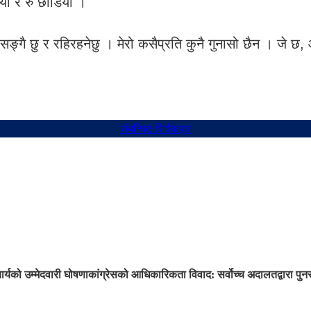
भयो र रु छोडियो ।
सङ्गै छु र रहिरहनेछु । मेरो कसैप्रति कुनै गुनासो छैन । जे 
संबन्धित शिर्षकहरु
ार्यको उम्मेदवारी घोषणा
कांग्रेसको आधिकारिकता विवाद: सर्वोच्च अदालतद्वारा प