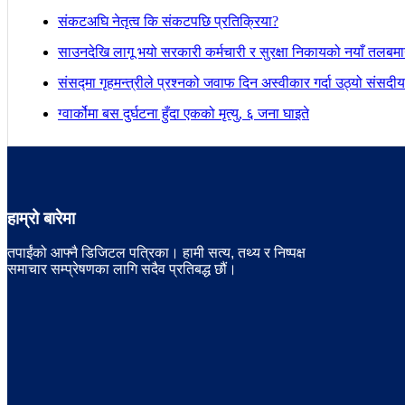
संकटअघि नेतृत्व कि संकटपछि प्रतिक्रिया?
साउनदेखि लागू भयो सरकारी कर्मचारी र सुरक्षा निकायको नयाँ तलबम
संसद्मा गृहमन्त्रीले प्रश्नको जवाफ दिन अस्वीकार गर्दा उठ्यो संस
ग्वार्कोमा बस दुर्घटना हुँदा एकको मृत्यु, ६ जना घाइते
हाम्रो बारेमा
तपाईंको आफ्नै डिजिटल पत्रिका। हामी सत्य, तथ्य र निष्पक्ष
समाचार सम्प्रेषणका लागि सदैव प्रतिबद्ध छौं।