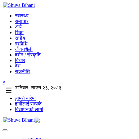
स्वास्थ्य
समाचार
अर्थ
शिक्षा
संघीय
प्रविधि
जीवनशैली
दर्शन / संस्कृति
विचार
देश
राजनीति
×
शनिबार, साउन २३, २०८३
☰
हाम्रो बारेमा
हामीलाई सम्पर्क
विज्ञापनको लागी