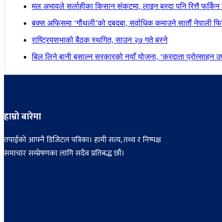
मल अभावले सर्लाहीका किसान संकटमा, लाइन बस्दा पनि रित्तै फर्किन 
बक्स अफिसमा ‘गौंथली’को दबदबा, सर्वाधिक कमाउने सातौं नेपाली फिल
राष्ट्रियसभाको बैठक स्थगित, साउन २७ गते बस्ने
बिल लिने बानी बसाल्न सरकारको नयाँ योजना, ‘करदाता प्रोत्साहन उपह
हाम्रो बारेमा
तपाईंको आफ्नै डिजिटल पत्रिका। हामी सत्य, तथ्य र निष्पक्ष
समाचार सम्प्रेषणका लागि सदैव प्रतिबद्ध छौं।