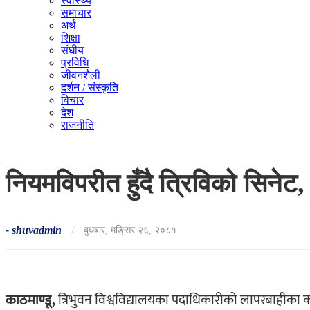
स्वास्थ्य
समाचार
अर्थ
शिक्षा
संघीय
प्रविधि
जीवनशैली
दर्शन / संस्कृति
विचार
देश
राजनीति
नियमविपरीत हुँदै त्रिविको सिनेट
-
shuvadmin
/
बुधबार, मङि्सर २६, २०८१
काठमाण्डू,
त्रिभुवन विश्वविद्यालयका पदाधिकारीको लापरबाहीका 