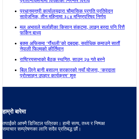
प्रतिनिधिसभामा विपक्षीको निरन्तर विरोध
प्रधानमन्त्री कार्यालयद्वारा चौमासिक प्रगति प्रतिवेदन
सार्वजनिक, तीन महिनामा ३८४ मन्त्रिपरिषद् निर्णय
मल अभावले सर्लाहीका किसान संकटमा, लाइन बस्दा पनि रित्तै
फर्किन बाध्य
बक्स अफिसमा ‘गौंथली’को दबदबा, सर्वाधिक कमाउने सातौं
नेपाली फिल्मको कीर्तिमान
राष्ट्रियसभाको बैठक स्थगित, साउन २७ गते बस्ने
बिल लिने बानी बसाल्न सरकारको नयाँ योजना, ‘करदाता
प्रोत्साहन उपहार कार्यक्रम’ शुरु
हाम्रो बारेमा
तपाईंको आफ्नै डिजिटल पत्रिका। हामी सत्य, तथ्य र निष्पक्ष
समाचार सम्प्रेषणका लागि सदैव प्रतिबद्ध छौं।