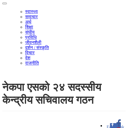
स्वास्थ्य
समाचार
अर्थ
शिक्षा
संघीय
प्रविधि
जीवनशैली
दर्शन / संस्कृति
विचार
देश
राजनीति
नेकपा एसको २४ सदस्सीय
केन्द्रीय सचिवालय गठन
Facebook
0