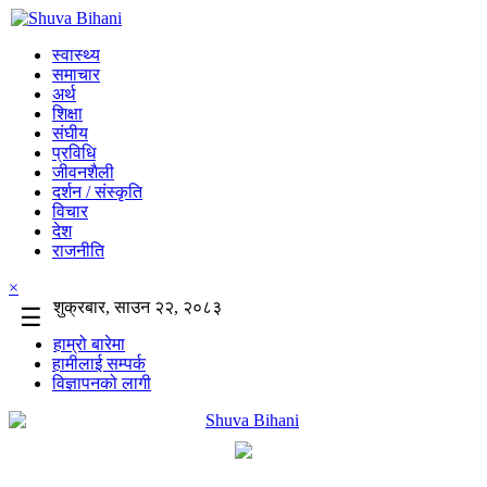
स्वास्थ्य
समाचार
अर्थ
शिक्षा
संघीय
प्रविधि
जीवनशैली
दर्शन / संस्कृति
विचार
देश
राजनीति
×
शुक्रबार, साउन २२, २०८३
☰
हाम्रो बारेमा
हामीलाई सम्पर्क
विज्ञापनको लागी