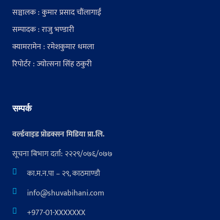
सञ्चालक : कुमार प्रसाद चौंलागाईं
सम्पादक : राजु भण्डारी
क्यामरामेन : रमेशकुमार धमला
रिपोर्टर : ज्योत्सना सिंह ठकुरी
सम्पर्क
वर्ल्डवाइड प्रोडक्सन मिडिया प्रा.लि.
सूचना बिभाग दर्ता: २२२९/०७६/०७७
का.म.न.पा – २९, काठमाण्डौ
info@shuvabihani.com
+977-01-XXXXXXX