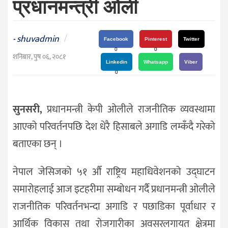
प्रधानमन्त्री ओली
दर्शन
/
संस्कृति
shuvadmin
/
-
Facebook
Pinterest
Twitter
विचार
0
0
शनिबार, पुष ०६, २०८१
Linkedin
Whatsapp
Viber
देश
0
राजनीति
सुनसरी,
प्रधानमन्त्री केपी ओलीले राजनीतिक व्यवस्थामा
आएको परिवर्तनपछि देश धेरै हिसाबले अगाडि लम्कँदै गरेको
बताएका छन् ।
नेपाल जेसिजको ५१ औँ राष्ट्रिय महाधिवेशनको उद्घाटन
समारोहलाई आज इटहरीमा सम्बोधन गर्दै प्रधानमन्त्री ओलीले
राजनीतिक परिवर्तनभन्दा अगाडि र पछाडिका पूर्वाधार र
आर्थिक विकास तथा रोजगारीका अवसरलगायत क्षेत्रमा