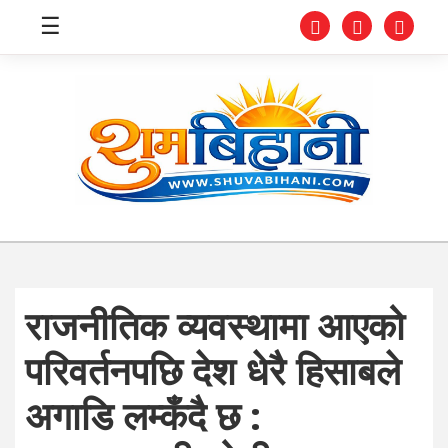
☰
स्वास्थ्य
समाचार
अर्थ
शिक्षा
राजनीतिक व्यवस्थामा आएको
संघीय
परिवर्तनपछि देश धेरै हिसाबले
प्रविधि
अगाडि लम्कँदै छ :
जीवनशैली