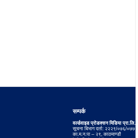
सम्पर्क
वर्ल्डवाइड प्रोडक्सन मिडिया प्रा.लि.
सूचना बिभाग दर्ता: २२२९/०७६/०७७
का.म.न.पा – २९, काठमाण्डौ