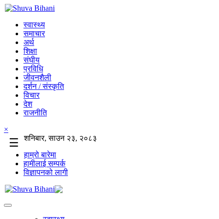
स्वास्थ्य
समाचार
अर्थ
शिक्षा
संघीय
प्रविधि
जीवनशैली
दर्शन / संस्कृति
विचार
देश
राजनीति
×
शनिबार, साउन २३, २०८३
☰
हाम्रो बारेमा
हामीलाई सम्पर्क
विज्ञापनको लागी