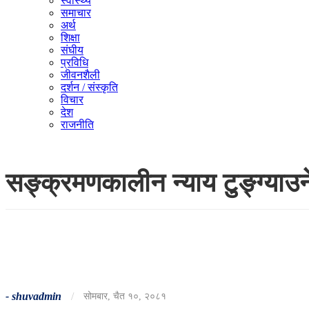
स्वास्थ्य
समाचार
अर्थ
शिक्षा
संघीय
प्रविधि
जीवनशैली
दर्शन / संस्कृति
विचार
देश
राजनीति
सङ्क्रमणकालीन न्याय टुङ्ग्याउने
-
shuvadmin
/
सोमबार, चैत १०, २०८१