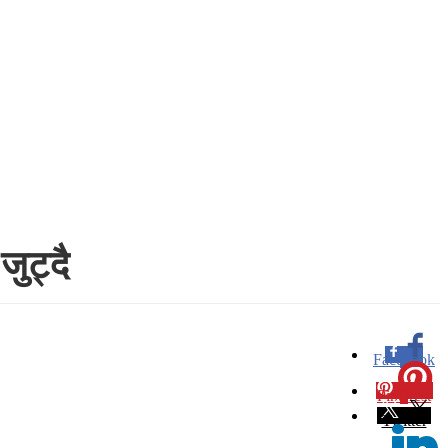
ुट्दै
Facebook
0
Pinterest
0
Twitter