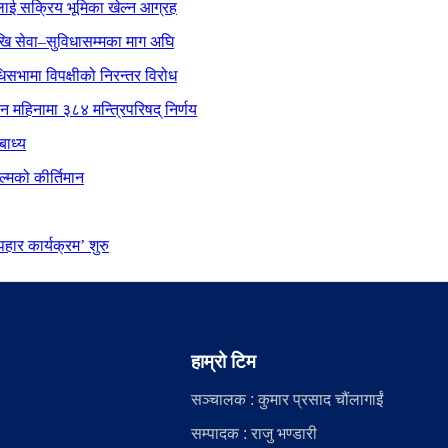
ाई सक्रिय भूमिका खेल्न आग्रह
ेखि सेवा–सुविधासम्मका माग अघि
िधिसभामा विपक्षीको निरन्तर विरोध
ीन महिनामा ३८४ मन्त्रिपरिषद् निर्णय
बाध्य
्मको कीर्तिमान
ार कार्यक्रम’ शुरु
हाम्रो टिम
सञ्चालक : कुमार प्रसाद चौंलागाईं
सम्पादक : राजु भण्डारी