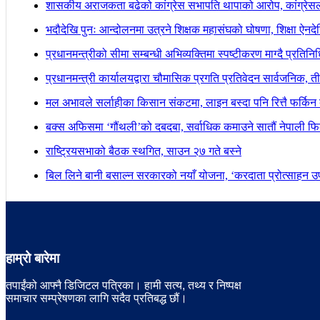
शासकीय अराजकता बढेको कांग्रेस सभापति थापाको आरोप, कांग्रेसल
भदौदेखि पुनः आन्दोलनमा उत्रने शिक्षक महासंघको घोषणा, शिक्षा ऐनद
प्रधानमन्त्रीको सीमा सम्बन्धी अभिव्यक्तिमा स्पष्टीकरण माग्दै प्रतिन
प्रधानमन्त्री कार्यालयद्वारा चौमासिक प्रगति प्रतिवेदन सार्वजनिक, त
मल अभावले सर्लाहीका किसान संकटमा, लाइन बस्दा पनि रित्तै फर्किन 
बक्स अफिसमा ‘गौंथली’को दबदबा, सर्वाधिक कमाउने सातौं नेपाली फिल
राष्ट्रियसभाको बैठक स्थगित, साउन २७ गते बस्ने
बिल लिने बानी बसाल्न सरकारको नयाँ योजना, ‘करदाता प्रोत्साहन उपह
हाम्रो बारेमा
तपाईंको आफ्नै डिजिटल पत्रिका। हामी सत्य, तथ्य र निष्पक्ष
समाचार सम्प्रेषणका लागि सदैव प्रतिबद्ध छौं।