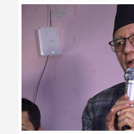
संस्कृति
विचार
देश
राजनीति