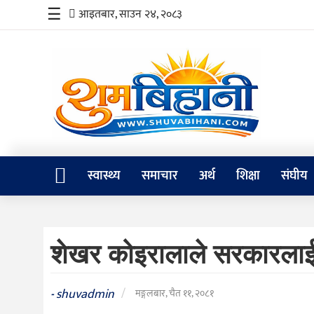
☰
आइतबार, साउन २४, २०८३
स्वास्थ्य
समाचार
अर्थ
शिक्षा
स्वास्थ्य
समाचार
अर्थ
शिक्षा
संघीय
संघीय
प्रविधि
शेखर कोइरालाले सरकारलाई भ
जीवनशैली
दर्शन
shuvadmin
/
-
मङ्गलबार, चैत ११, २०८१
/