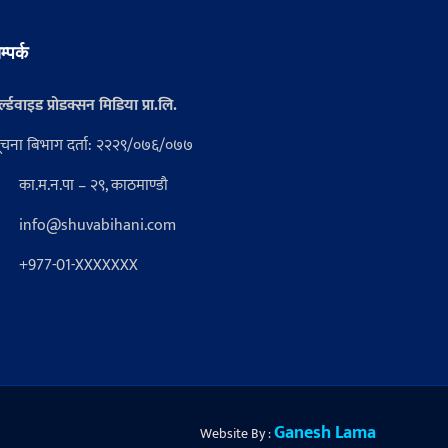
म्पर्क
्ल्डवाइड प्रोडक्सन मिडिया प्रा.लि.
ूचना बिभाग दर्ता: २२२९/०७६/०७७
का.म.न.पा – २९, काठमाण्डौ
info@shuvabihani.com
+977-01-XXXXXXX
Ganesh Lama
Website By :