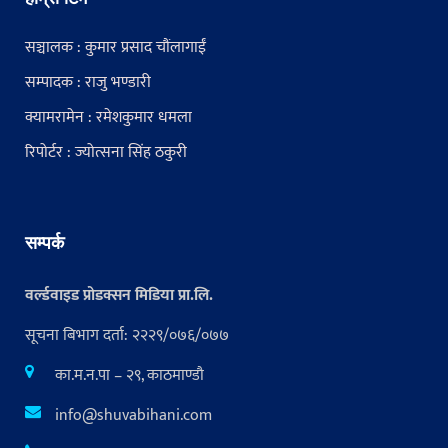
सञ्चालक : कुमार प्रसाद चौंलागाईं
सम्पादक : राजु भण्डारी
क्यामरामेन : रमेशकुमार धमला
रिपोर्टर : ज्योत्सना सिंह ठकुरी
सम्पर्क
वर्ल्डवाइड प्रोडक्सन मिडिया प्रा.लि.
सूचना बिभाग दर्ता: २२२९/०७६/०७७
का.म.न.पा – २९, काठमाण्डौ
info@shuvabihani.com