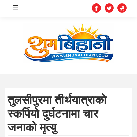
☰
स्वास्थ्य
समाचार
अर्थ
शिक्षा
तुलसीपुरमा तीर्थयात्राको
संघीय
स्कर्पियो दुर्घटनामा चार
प्रविधि
जनाको मृत्यु
जीवनशैली