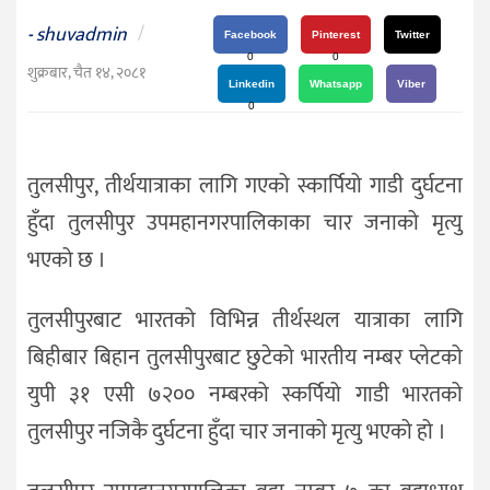
दर्शन
shuvadmin
/
-
/
Facebook
Pinterest
Twitter
0
0
संस्कृति
शुक्रबार, चैत १४, २०८१
Linkedin
Whatsapp
Viber
विचार
0
देश
तुलसीपुर, तीर्थयात्राका लागि गएको स्कार्पियो गाडी दुर्घटना
राजनीति
हुँदा तुलसीपुर उपमहानगरपालिकाका चार जनाको मृत्यु
भएको छ ।
तुलसीपुरबाट भारतको विभिन्न तीर्थस्थल यात्राका लागि
बिहीबार बिहान तुलसीपुरबाट छुटेको भारतीय नम्बर प्लेटको
युपी ३१ एसी ७२०० नम्बरको स्कर्पियो गाडी भारतको
तुलसीपुर नजिकै दुर्घटना हुँदा चार जनाको मृत्यु भएको हो ।