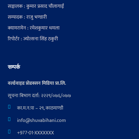
सञ्चालक : कुमार प्रसाद चौंलागाईं
सम्पादक : राजु भण्डारी
क्यामरामेन : रमेशकुमार धमला
रिपोर्टर : ज्योत्सना सिंह ठकुरी
सम्पर्क
वर्ल्डवाइड प्रोडक्सन मिडिया प्रा.लि.
सूचना बिभाग दर्ता: २२२९/०७६/०७७
का.म.न.पा – २९, काठमाण्डौ
info@shuvabihani.com
+977-01-XXXXXXX