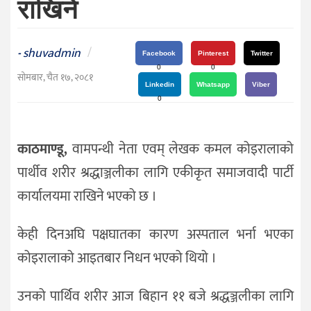
राखिने
दर्शन
/
संस्कृति
shuvadmin
/
-
Facebook
Pinterest
Twitter
विचार
0
0
सोमबार, चैत १७, २०८१
Linkedin
Whatsapp
Viber
देश
0
राजनीति
काठमाण्डू,
वामपन्थी नेता एवम् लेखक कमल कोइरालाको
पार्थीव शरीर श्रद्धाञ्जलीका लागि एकीकृत समाजवादी पार्टी
कार्यालयमा राखिने भएको छ ।
केही दिनअघि पक्षघातका कारण अस्पताल भर्ना भएका
कोइरालाको आइतबार निधन भएको थियो ।
उनको पार्थिव शरीर आज बिहान ११ बजे श्रद्धञ्जलीका लागि