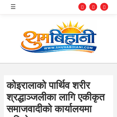
☰
स्वास्थ्य
समाचार
अर्थ
शिक्षा
कोइरालाको पार्थिव शरीर
संघीय
श्रद्धाञ्जलीका लागि एकीकृत
प्रविधि
समाजवादीको कार्यालयमा
जीवनशैली