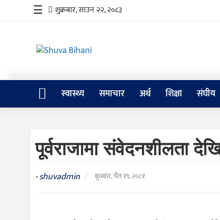
☰
शुक्रबार, साउन २२, २०८३
स्वास्थ्य
स्वास्थ्य
समाचार
अर्थ
शिक्षा
संघीय
समाचार
अर्थ
पूर्वराजामा संवेदनशीलता देखि
शिक्षा
संघीय
shuvadmin
/
-
बुधबार, चैत १९, २०८१
प्रविधि
जीवनशैली