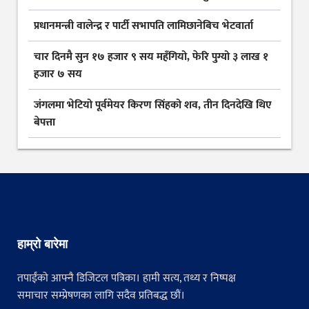
प्रधानमन्त्री वालेन्द्र र पार्टी सभापति लामिछानेबिच भेटवार्ता
चार दिनमै सुन १७ हजार ९ सय महँगियो, फेरि पुग्यो ३ लाख १
हजार ७ सय
जंगलमा भेटियो पूर्वमेयर किरण सिंहको शव, तीन दिनदेखि थिए
बेपत्ता
हाम्रो बारेमा
तपाईंको आफ्नै डिजिटल पत्रिका। हामी सत्य, तथ्य र निष्पक्ष
समाचार सम्प्रेषणका लागि सदैव प्रतिबद्ध छौं।