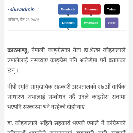
दर्शन
shuvadmin
/
-
/
Facebook
Pinterest
Twitter
0
0
संस्कृति
शनिबार, चैत २९, २०८१
Linkedin
Whatsapp
Viber
विचार
0
देश
काठमाण्डू,
नेपाली काङ्ग्रेसका नेता डा.शेखर कोइरालाले
राजनीति
एमालेलाई नसच्याए काङ्ग्रेस पनि अप्ठेरोमा पर्ने बताएका
छन् ।
वीपी स्मृति सामुदायिक सहकारी अस्पतालको १७औं वार्षिक
साधारण सभालाई सम्बोधन गर्दै उनले काङ्ग्रेस सत्तामा
भएपनि सरकारमा भने नरहेको दोहोर्‍याए ।
डा. कोइरालाले अहिले सहकार्य भएको एमाले नै कांग्रेसको